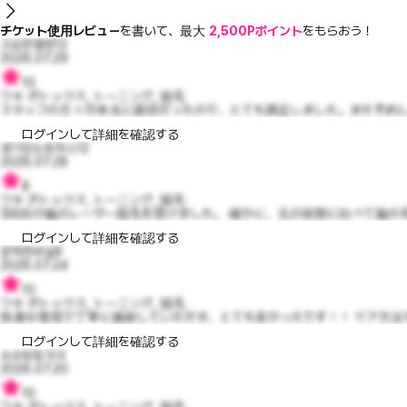
チケット使用レビュー
を書いて、最大
2,500Pポイント
をもらおう！
고요한엘렌12
2026.07.29
10
ワキ ボトックス, トーニング, 脱毛
スタッフの方々が本当に親切だったので、とても満足しました。また予約しよ
ログインして詳細を確認する
생기있는토마스12
2026.07.28
8
ワキ ボトックス, トーニング, 脱毛
3回目の脇のレーザー脱毛を受けました。 確かに、元の状態に比べて脇の毛
ログインして詳細を確認する
깜찍한바실6
2026.07.24
10
ワキ ボトックス, トーニング, 脱毛
快適な環境で丁寧に施術していただき、とても良かったです！！ ケア方法も
ログインして詳細を確認する
슈슈링링크크
2026.07.20
10
ワキ ボトックス, トーニング, 脱毛