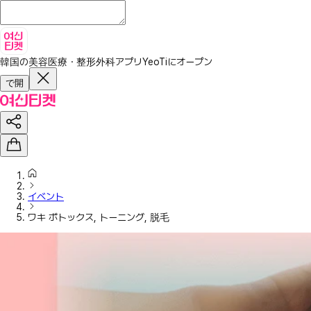
韓国の美容医療・整形外科アプリ
YeoTiにオープン
で開
イベント
ワキ ボトックス, トーニング, 脱毛