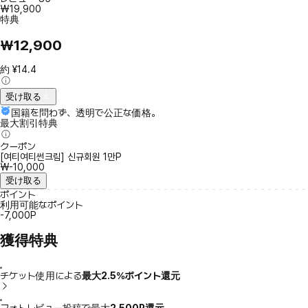
₩19,900
特典
₩12,900
約 ¥14.4
受け取る
国籍を問わず、透明で公正な価格。
最大割引特典
クーポン
[여티여티썬크림] 신규회원 1만P
₩-10,000
受け取る
ポイント
利用可能なポイント
-7,000P
獲得特典
チケット使用による
最大2.5％ポイント還元
フォトレビュー投稿で最大
2,500P還元