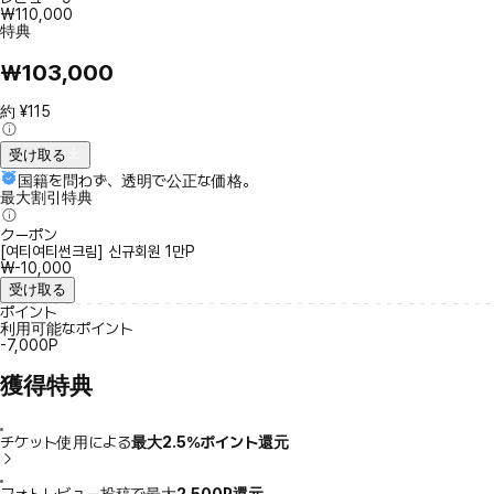
₩110,000
特典
₩103,000
約 ¥115
受け取る
国籍を問わず、透明で公正な価格。
最大割引特典
クーポン
[여티여티썬크림] 신규회원 1만P
₩-10,000
受け取る
ポイント
利用可能なポイント
-7,000P
獲得特典
チケット使用による
最大2.5％ポイント還元
フォトレビュー投稿で最大
2,500P還元