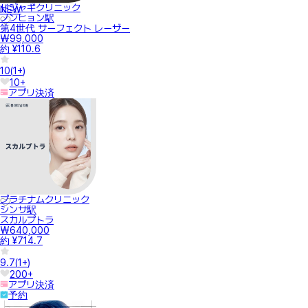
ドジャギクリニック
NEW
ノンヒョン駅
第4世代 サーフェクト レーザー
₩99,000
約 ¥110.6
10
(
1+
)
10+
アプリ決済
プラチナムクリニック
シンサ駅
スカルプトラ
₩640,000
約 ¥714.7
9.7
(
1+
)
200+
アプリ決済
予約