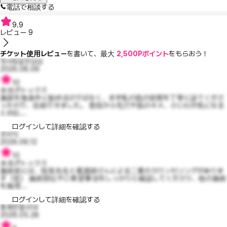
電話で相談する
9.9
レビュー
9
チケット使用レビュー
を書いて、最大
2,500Pポイント
をもらおう！
첫사랑같은김김
2026.08.06
10
水光ボトックス
施術を無条件に勧めるのではなく、まず私の肌の状態を丁寧に診てくださ
ったので、信頼できました。 普段から毛穴や肌のキメ、小じわが気になる
とお伝...
ログインして詳細を確認する
흐이익
2026.06.12
10
水光ボトックス
施術前には、院長先生と看護師さんによる二重のカウンセリングがありま
す（笑） 施術部位やご希望事項をしっかりと確認してくださり、他の施術
を無理...
ログインして詳細を確認する
통쾌한엘사14
2026.05.28