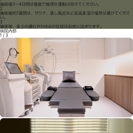
施術後3～4日間は過激で無理な運動は控えてください。
2
施術後約1週間は、サウナ、蒸し風呂など高温多湿の場所は避けてくださ
い。
3
施術後、多少の腫れやかゆみの症状は自然に治まります。
病院内部
1
/
3