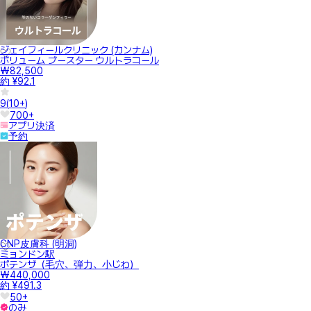
ジェイフィールクリニック (カンナム)
ボリューム ブースター ウルトラコール
₩82,500
約 ¥92.1
9
(
10+
)
700+
アプリ決済
予約
CNP皮膚科 (明洞)
ミョンドン駅
ポテンザ（毛穴、弾力、小じわ）
₩440,000
約 ¥491.3
50+
のみ