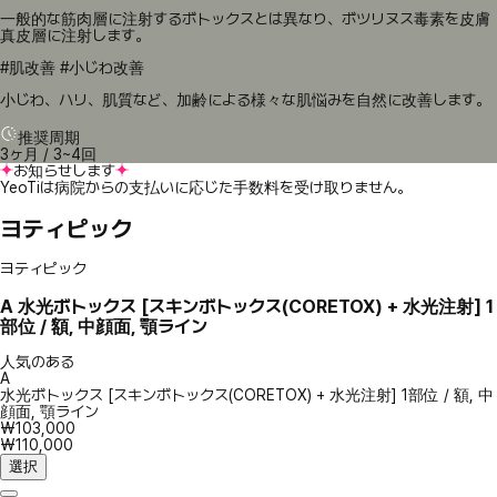
一般的な筋肉層に注射するボトックスとは異なり、ボツリヌス毒素を皮膚
真皮層に注射します。
#肌改善 #小じわ改善
小じわ、ハリ、肌質など、加齢による様々な肌悩みを自然に改善します。
推奨周期
3ヶ月 / 3~4回
お知らせします
YeoTiは病院からの支払いに応じた手数料を受け取りません。
ヨティピック
ヨティピック
A
水光ボトックス [スキンボトックス(CORETOX) + 水光注射] 1
部位 / 額, 中顔面, 顎ライン
人気のある
A
水光ボトックス [スキンボトックス(CORETOX) + 水光注射] 1部位 / 額, 中
顔面, 顎ライン
₩103,000
₩110,000
選択