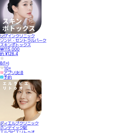
リゲインクリニック
ソンド・セントラルパーク
スキンボトックス
₩115,000
約 ¥128.4
8
(
1+
)
10+
アプリ決済
予約
ディエルブクリニック
ホンデイック駅
エルラビエリトゥオ