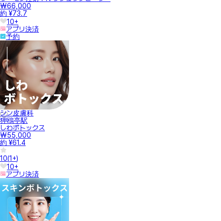
₩66,000
約 ¥73.7
10+
アプリ決済
予約
シン皮膚科
狎鴎亭駅
しわボトックス
₩55,000
約 ¥61.4
10
(
1+
)
10+
アプリ決済