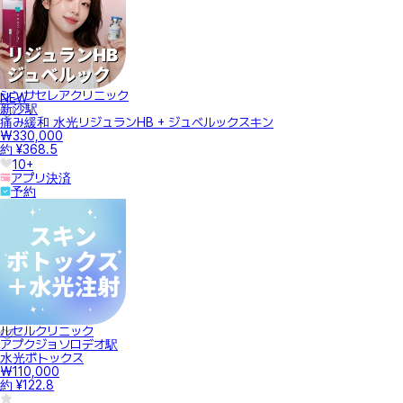
シンサセレアクリニック
NEW
新沙駅
痛み緩和 水光リジュランHB + ジュベルックスキン
₩330,000
約 ¥368.5
10+
アプリ決済
予約
ルセルクリニック
アプクジョソロデオ駅
水光ボトックス
₩110,000
約 ¥122.8