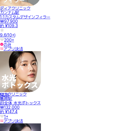
ディアクリニック
カンナム駅
1:1カスタムデザインフィラー
₩97,900
約 ¥109.3
9.6
(
10+
)
200+
のみ
アプリ決済
セナクリニック
NEW
亀南駅
顔全体 水光ボトックス
₩132,000
約 ¥147.4
1+
アプリ決済