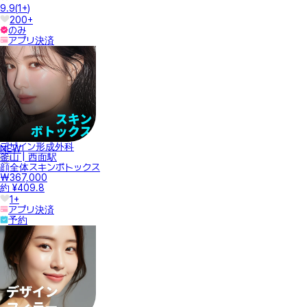
9.9
(
1+
)
200+
のみ
アプリ決済
デザイン形成外科
NEW
釜山 | 西面駅
顔全体スキンボトックス
₩367,000
約 ¥409.8
1+
アプリ決済
予約