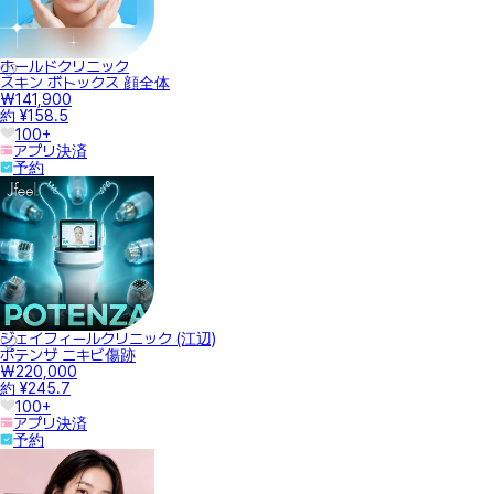
ホールドクリニック
スキン ボトックス 顔全体
₩141,900
約 ¥158.5
100+
アプリ決済
予約
ジェイフィールクリニック (江辺)
ポテンザ ニキビ傷跡
₩220,000
約 ¥245.7
100+
アプリ決済
予約