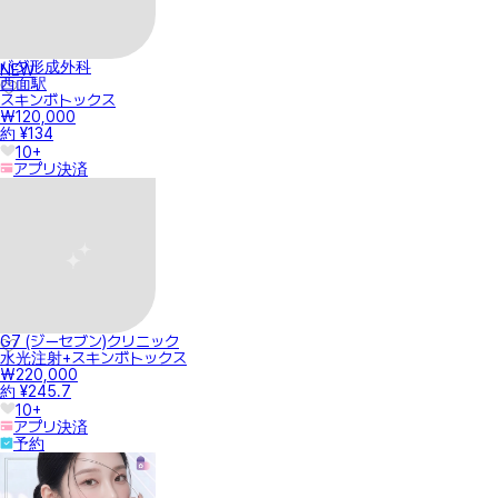
バダ形成外科
NEW
西面駅
スキンボトックス
₩120,000
約 ¥134
10+
アプリ決済
G7 (ジーセブン)クリニック
水光注射+スキンボトックス
₩220,000
約 ¥245.7
10+
アプリ決済
予約