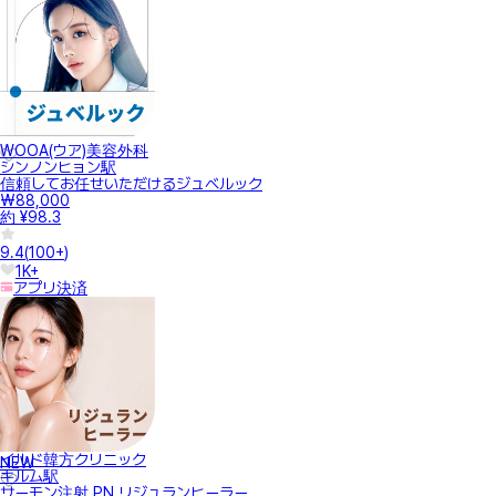
WOOA(ウア)美容外科
シンノンヒョン駅
信頼してお任せいただけるジュベルック
₩88,000
約 ¥98.3
9.4
(
100+
)
1K+
アプリ決済
イルド韓方クリニック
NEW
キルム駅
サーモン注射 PN リジュランヒーラー