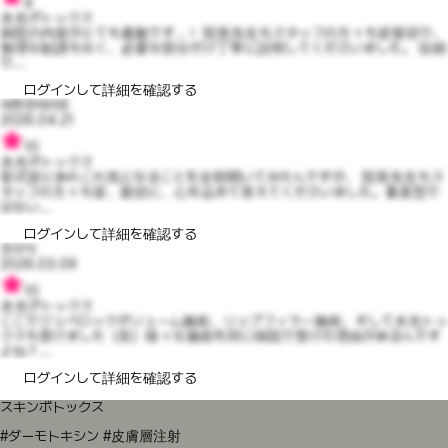
9
水光ボトックス
病院の内装がとても素敵です…！ 院長先生もスタッフの方々も皆親切で、
無理な勧誘もなく、必要な部分だけ丁寧に説明してくださいました。 信頼
で...
ログインして詳細を確認する
애틋한테라6
2026.04.21
10
水光ボトックス
挙式前にあれこれ気になることを全部聞いてみたんですが、 院長先生もス
タッフの方々も皆、親切に、心を込めて答えてくださいました。量産型で
はない...
ログインして詳細を確認する
흐이익
2026.03.09
10
水光ボトックス
ここでジュベロックボリューム施術、リップフィラー施術、そして水光トッ
クスも受けました（笑）様々な施術を同じ病院で受けた理由があるんです
よね？...
ログインして詳細を確認する
スキンボトックス
#ダーモトキシン #皮膚層注射