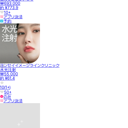
₩693,000
約 ¥773.9
10+
アプリ決済
予約
ヨンセイイメージラインクリニック
水光注射
₩55,000
約 ¥61.4
10
(
1+
)
50+
のみ
アプリ決済