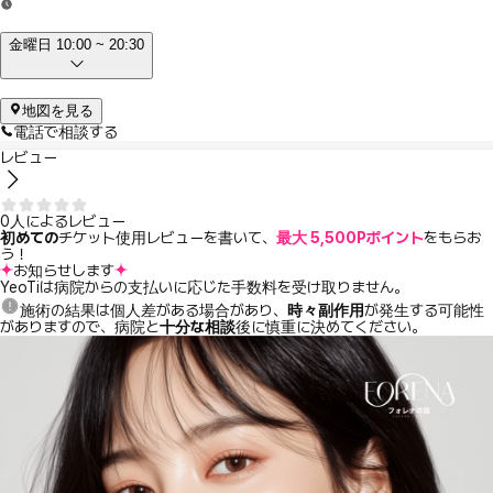
金曜日 10:00 ~ 20:30
地図を見る
電話で相談する
レビュー
0人によるレビュー
初めての
チケット使用レビューを書いて、
最大 5,500Pポイント
をもらお
う！
お知らせします
YeoTiは病院からの支払いに応じた手数料を受け取りません。
施術の結果は個人差がある場合があり、
時々副作用
が発生する可能性
がありますので、病院と
十分な相談
後に慎重に決めてください。