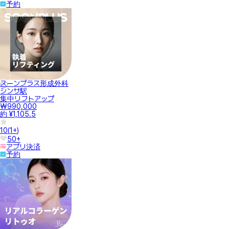
予約
スーンプラス形成外科
シンサ駅
集中リフトアップ
₩990,000
約 ¥1,105.5
10
(
1+
)
50+
アプリ決済
予約