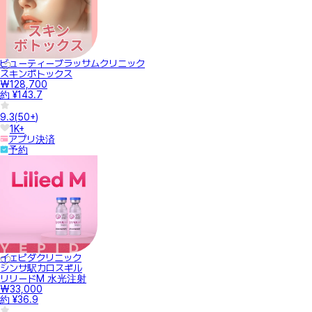
ビューティーブラッサムクリニック
スキンボトックス
₩128,700
約 ¥143.7
9.3
(
50+
)
1K+
アプリ決済
予約
イェピダクリニック
シンサ駅カロスギル
リリードM 水光注射
₩33,000
約 ¥36.9