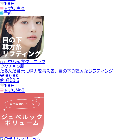
100+
アプリ決済
予約
ユリウム韓方クリニック
ソクチョン駅
たるんだ目元に弾力を与える、目の下の韓方糸リフティング
₩90,000
約 ¥100.5
100+
アプリ決済
プラチナムクリニック