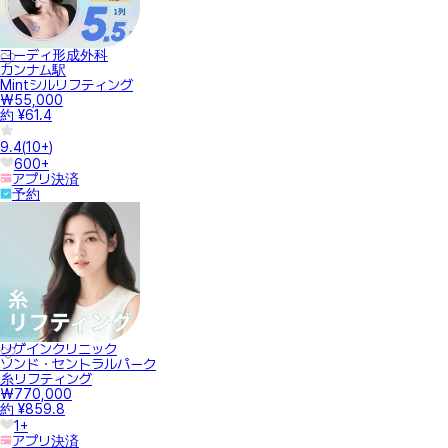
コーディ形成外科
カンナム駅
Mintシルリフティング
₩55,000
約 ¥61.4
9.4
(
10+
)
600+
アプリ決済
予約
リゲインクリニック
ソンド・セントラルパーク
糸リフティング
₩770,000
約 ¥859.8
1+
アプリ決済