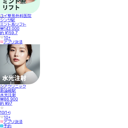
ユイ整形外科医院
シンサ駅
ミント糸リフト
₩143,000
約 ¥159.7
10+
アプリ決済
シアクリニック
新論峴駅
水光注射
₩86,900
約 ¥97
10
(
1+
)
10+
アプリ決済
予約