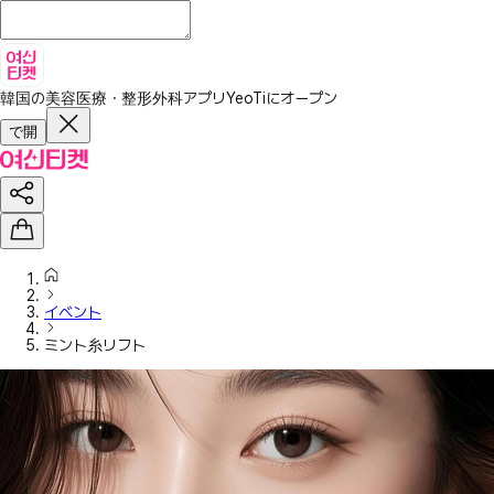
韓国の美容医療・整形外科アプリ
YeoTiにオープン
で開
イベント
ミント糸リフト