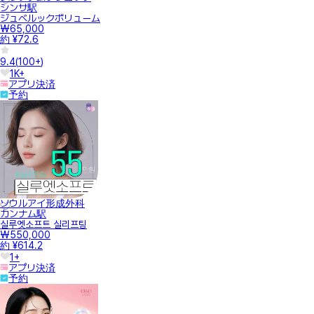
シンサ駅
ジュベルックボリューム
₩65,000
約 ¥72.6
9.4
(
100+
)
1K+
アプリ決済
予約
ソウルアイ形成外科
カンナム駅
실루엣소프트 실리프팅
₩550,000
約 ¥614.2
1+
アプリ決済
予約