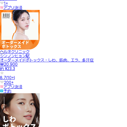
1+
アプリ決済
ヘルネクリニック
シンノンヒョン駅
オーダーメイドボトックス - しわ、筋肉、エラ、多汗症
₩20,900
約 ¥23.3
8.7
(
10+
)
200+
アプリ決済
予約