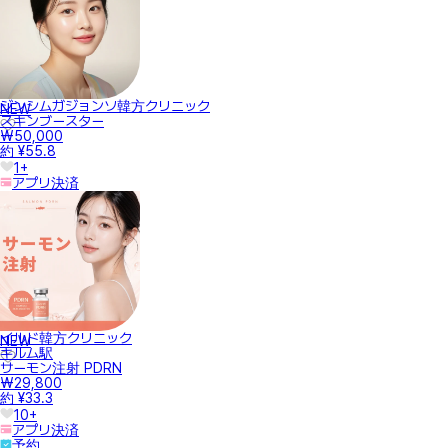
ジンシムガジョンソ韓方クリニック
NEW
スキンブースター
₩50,000
約 ¥55.8
1+
アプリ決済
イルド韓方クリニック
NEW
キルム駅
サーモン注射 PDRN
₩29,800
約 ¥33.3
10+
アプリ決済
予約