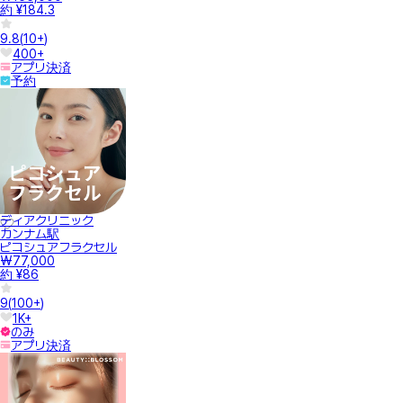
約 ¥184.3
9.8
(
10+
)
400+
アプリ決済
予約
ディアクリニック
カンナム駅
ピコシュアフラクセル
₩77,000
約 ¥86
9
(
100+
)
1K+
のみ
アプリ決済