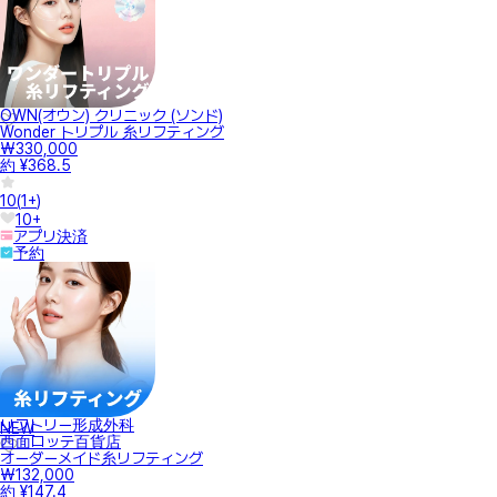
OWN(オウン) クリニック (ソンド)
Wonder トリプル 糸リフティング
₩330,000
約 ¥368.5
10
(
1+
)
10+
アプリ決済
予約
リフトリー形成外科
NEW
西面ロッテ百貨店
オーダーメイド糸リフティング
₩132,000
約 ¥147.4