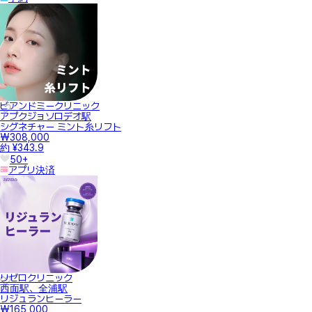
ビアンドミークリニック
アプクジョソロデオ駅
シグネチャー ミント糸リフト
₩308,000
約 ¥343.9
50+
アプリ決済
リゼロクリニック
西面駅、全浦駅
リジュランヒーラー
₩165,000