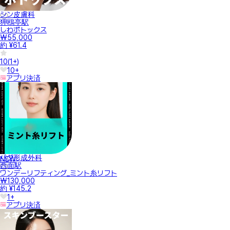
シン皮膚科
狎鴎亭駅
しわボトックス
₩55,000
約 ¥61.4
10
(
1+
)
10+
アプリ決済
バダ形成外科
NEW
西面駅
ワンデーリフティング_ミント糸リフト
₩130,000
約 ¥145.2
1+
アプリ決済