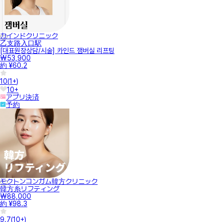
カインドクリニック
乙支路入口駅
[대표원장상담/시술] 카인드 잼버실 리프팅
₩53,900
約 ¥60.2
10
(
1+
)
10+
アプリ決済
予約
モクトンコンガム韓方クリニック
韓方糸リフティング
₩88,000
約 ¥98.3
9.7
(
10+
)