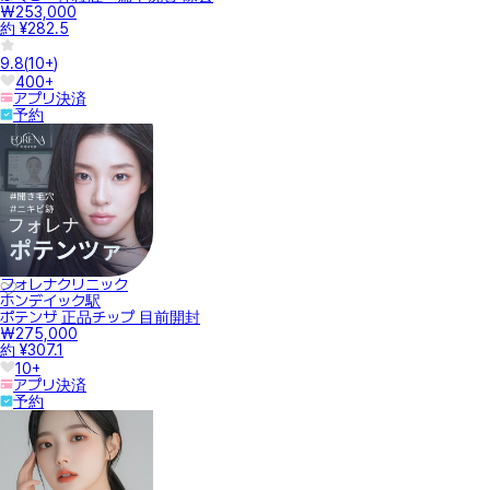
₩253,000
約 ¥282.5
9.8
(
10+
)
400+
アプリ決済
予約
フォレナクリニック
ホンデイック駅
ポテンザ 正品チップ 目前開封
₩275,000
約 ¥307.1
10+
アプリ決済
予約