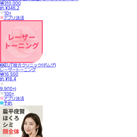
₩310,000
約 ¥346.2
10+
アプリ決済
KKEUT韓方クリニック(ポムゲ)
レーザートーニング
₩16,500
約 ¥18.4
9.9
(
10+
)
100+
アプリ決済
予約