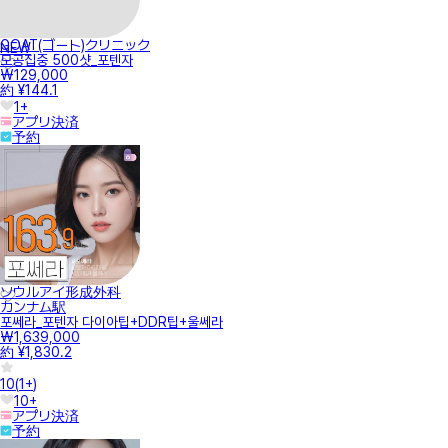
GOAT(ゴート)クリニック
NEW
모공집중 500샷_포텐자
₩129,000
約 ¥144.1
1+
アプリ決済
予約
ソウルアイ形成外科
カンナム駅
포쎄라_포텐자 다이아팁+DDR팁+울쎄라
₩1,639,000
約 ¥1,830.2
10
(
1+
)
10+
アプリ決済
予約