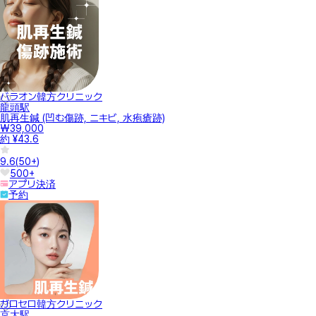
バラオン韓方クリニック
龍頭駅
肌再生鍼 (凹む傷跡, ニキビ, 水疱瘡跡)
₩39,000
約 ¥43.6
9.6
(
50+
)
500+
アプリ決済
予約
ガロセロ韓方クリニック
京大駅