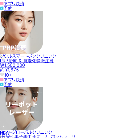
アプリ決済
予約
ソウルスマートボンクリニック
PRP治療 ＆ 抗老化静脈注射
₩1,500,000
約 ¥1,675
10+
アプリ決済
予約
スノーグローバルクリニック
NEW
[日光性黒子集中除去] リーポットレーザー