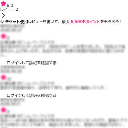
9.0
レビュー
4
今
チケット使用レビュー
を書いて、最大
5,500Pポイント
をもらおう！
배려있는필라12
2026.06.27
8
紅潮治療 Vビーム パーフェクタ
肌の赤みがひどかったので、2回目のVビームを受けました。 1回目より強
度を少し上げましたが… 先生からは、効果の実感は1回目ほど感じられな
い...
ログインして詳細を確認する
근면한메이미14
2026.06.25
10
紅潮治療 Vビーム パーフェクタ
親切で清潔感があり、説明も丁寧で、細やかに施術してくだ...
ログインして詳細を確認する
배려있는필라12
2026.05.11
9
紅潮治療 Vビーム パーフェクタ
悩み――赤ら顔 素顔の赤みが昨年から急にひどくなったので、価格とアク
セスが良かったこともあり、相談に行きました。 医師との相談ではなく、