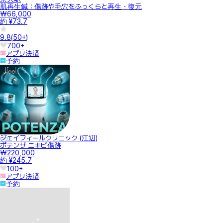
肌再生鍼：傷跡や毛穴をふっくらと再生・復元
₩66,000
約 ¥73.7
9.8
(
50+
)
700+
アプリ決済
予約
ジェイフィールクリニック (江辺)
ポテンザ ニキビ傷跡
₩220,000
約 ¥245.7
100+
アプリ決済
予約