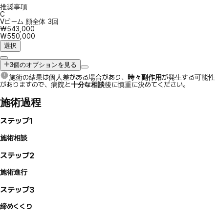
推奨事項
C
Vビーム 顔全体 3回
₩543,000
₩550,000
選択
3個のオプションを見る
施術の結果は個人差がある場合があり、
時々副作用
が発生する可能性
がありますので、病院と
十分な相談
後に慎重に決めてください。
施術過程
ステップ1
施術相談
ステップ2
施術進行
ステップ3
締めくくり