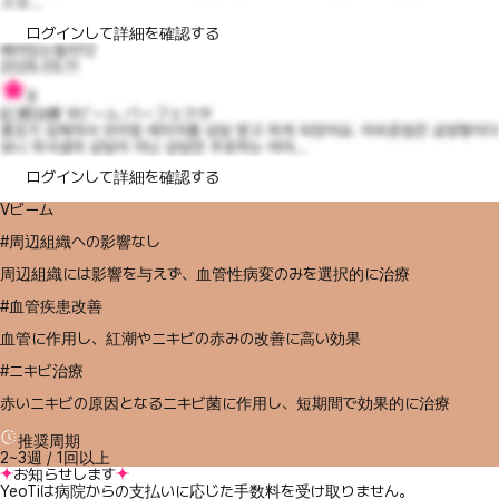
スタ...
ログインして詳細を確認する
배려있는필라12
2026.05.11
9
紅潮治療 Vビーム パーフェクタ
홍조가 심해져서 브이빔 레이저를 상담 받고 하게 되었어요. 아쉬운점은 공장형이다
보니 의사샘의 상담이 아닌 상담만 주로하는 여자...
ログインして詳細を確認する
Vビーム
#周辺組織への影響なし
周辺組織には影響を与えず、血管性病変のみを選択的に治療
#血管疾患改善
血管に作用し、紅潮やニキビの赤みの改善に高い効果
#ニキビ治療
赤いニキビの原因となるニキビ菌に作用し、短期間で効果的に治療
推奨周期
2~3週 / 1回以上
お知らせします
YeoTiは病院からの支払いに応じた手数料を受け取りません。