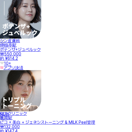
シン皮膚科
狎鴎亭駅
ポテンザ+ジュベルック
₩550,000
約 ¥614.2
10+
アプリ決済
セナクリニック
NEW
亀南駅
ピコ + 美白 + ジェネシストーニング & MILK Peel管理
₩132,000
約 ¥147.4