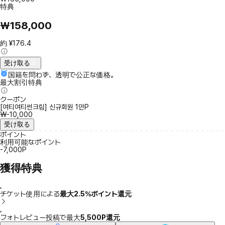
特典
₩158,000
約 ¥176.4
受け取る
国籍を問わず、透明で公正な価格。
最大割引特典
クーポン
[여티여티썬크림] 신규회원 1만P
₩-10,000
受け取る
ポイント
利用可能なポイント
-7,000P
獲得特典
チケット使用による
最大2.5％ポイント還元
フォトレビュー投稿で最大
5,500P還元