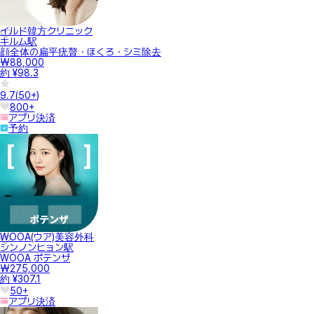
イルド韓方クリニック
キルム駅
顔全体の扁平疣贅・ほくろ・シミ除去
₩88,000
約 ¥98.3
9.7
(
50+
)
800+
アプリ決済
予約
WOOA(ウア)美容外科
シンノンヒョン駅
WOOA ポテンザ
₩275,000
約 ¥307.1
50+
アプリ決済