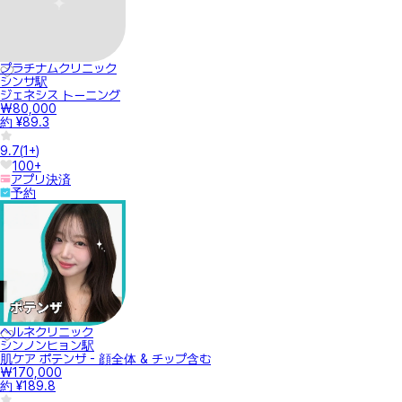
プラチナムクリニック
シンサ駅
ジェネシス トーニング
₩80,000
約 ¥89.3
9.7
(
1+
)
100+
アプリ決済
予約
ヘルネクリニック
シンノンヒョン駅
肌ケア ポテンザ - 顔全体 & チップ含む
₩170,000
約 ¥189.8