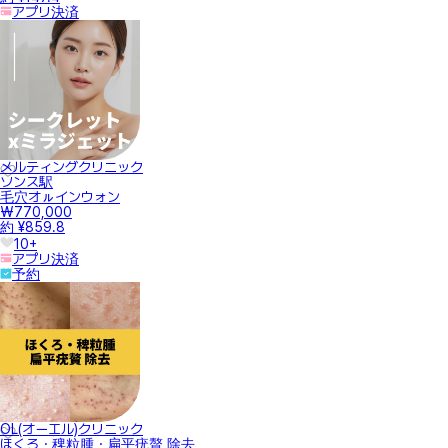
アプリ決済
メルティングクリニック
ソンス駅
毛穴オㇽインウォン
₩770,000
約 ¥859.8
10+
アプリ決済
予約
OL(オーエル)クリニック
ほくろ・稗粒腫・扁平疣贅 除去