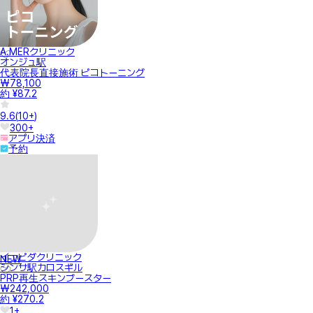
A.MERクリニック
オンジュ駅
代表院長直接施術 ピコトーニング
₩78,100
約 ¥87.2
9.6
(
10+
)
300+
アプリ決済
予約
イェピダクリニック
NEW
シンサ駅カロスギル
PRP再生スキンブースター
₩242,000
約 ¥270.2
1+