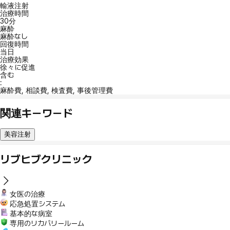
輸液注射
治療時間
30分
麻酔
麻酔なし
回復時間
当日
治療効果
徐々に促進
含む
:
麻酔費, 相談費, 検査費, 事後管理費
関連キーワード
美容注射
リブヒブクリニック
女医の治療
応急処置システム
基本的な病室
専用のリカバリールーム