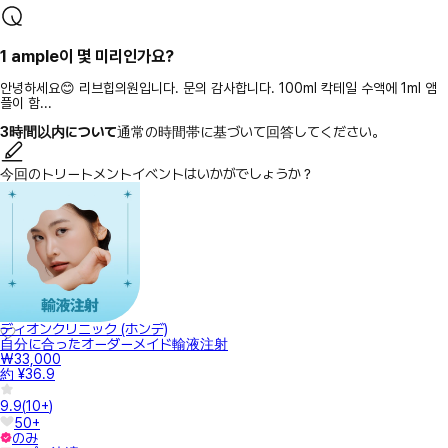
1 ample이 몇 미리인가요?
안녕하세요😊 리브힙의원입니다. 문의 감사합니다. 100ml 칵테일 수액에 1ml 앰
플이 함...
3時間以内について
通常の時間帯に基づいて回答してください。
今回のトリートメントイベントはいかがでしょうか？
ディオンクリニック (ホンデ)
自分に合ったオーダーメイド輸液注射
₩33,000
約 ¥36.9
9.9
(
10+
)
50+
のみ