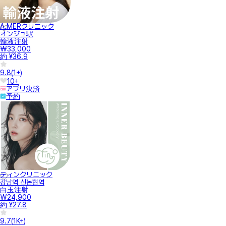
A.MERクリニック
オンジュ駅
輸液注射
₩33,000
約 ¥36.9
9.8
(
1+
)
10+
アプリ決済
予約
ティンクリニック
강남역 신논현역
白玉注射
₩24,900
約 ¥27.8
9.7
(
1K+
)