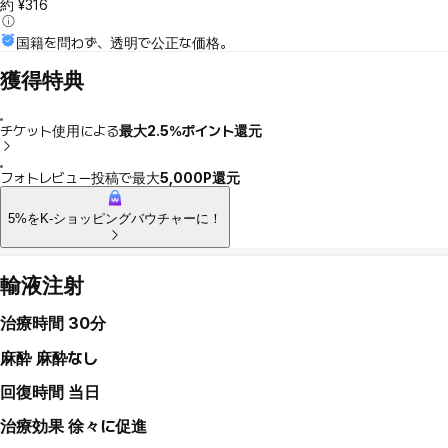
約 ¥316
国籍を問わず、透明で公正な価格。
獲得特典
チケット使用による
最大2.5％ポイント還元
フォトレビュー投稿で最大
5,000P還元
5%をK-ショッピングバウチャーに！
輸液注射
治療時間
30分
麻酔
麻酔なし
回復時間
当日
治療効果
徐々に促進