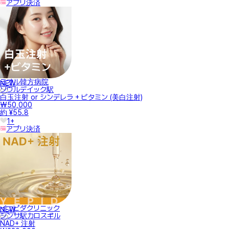
アプリ決済
ミオル韓方病院
NEW
ソウルデイック駅
白玉注射 or シンデレラ + ビタミン (美白注射)
₩50,000
約 ¥55.8
1+
アプリ決済
イェピダクリニック
NEW
シンサ駅カロスギル
NAD+ 注射