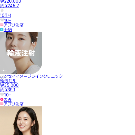
₩220,000
約 ¥245.7
10
(
1+
)
10+
アプリ決済
予約
ヨンセイイメージラインクリニック
輸液注射
₩35,000
約 ¥39.1
10+
のみ
アプリ決済