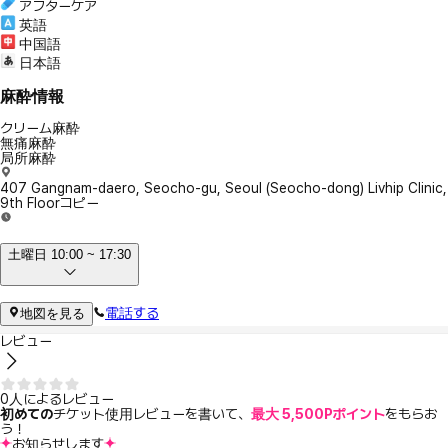
アフターケア
英語
中国語
日本語
麻酔情報
クリーム麻酔
無痛麻酔
局所麻酔
407 Gangnam-daero, Seocho-gu, Seoul (Seocho-dong) Livhip Clinic,
9th Floor
コピー
土曜日 10:00 ~ 17:30
電話する
地図を見る
レビュー
0人によるレビュー
初めての
チケット使用レビューを書いて、
最大 5,500Pポイント
をもらお
う！
お知らせします