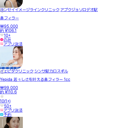
ヨンセイイメージラインクリニック
アプクジョソロデオ駅
鼻フィラー
₩95,000
約 ¥106.1
10+
のみ
アプリ決済
イェピダクリニック
シンサ駅カロスギル
Yepida 若々しさを叶える鼻フィラー 1cc
₩99,000
約 ¥110.6
10
(
1+
)
50+
アプリ決済
予約