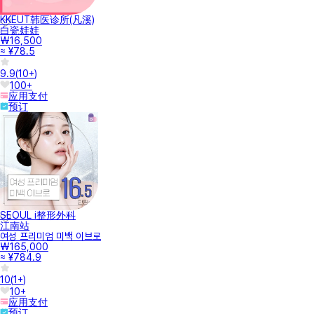
KKEUT韩医诊所(凡溪)
白瓷娃娃
₩16,500
≈ ¥78.5
9.9
(
10+
)
100+
应用支付
预订
SEOUL i整形外科
江南站
여성 프리미엄 미백 이브로
₩165,000
≈ ¥784.9
10
(
1+
)
10+
应用支付
预订