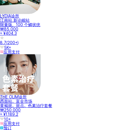
LYDIA诊所
江南站,新论岘站
限量版，100 个鳞状疣
₩85,000
≈ ¥404.3
8.7
(
200+
)
5K+
应用支付
THE OLIM诊所
西面站、富全市场
黄褐斑、斑点、色素治疗套餐
₩250,000
≈ ¥1,189.2
10+
应用支付
预订