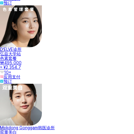
预订
D'ELVE诊所
弘益大学站
色素套餐
₩495,000
≈ ¥2,354.7
10+
应用支付
预订
Mokdong Gonggam韩医诊所
双重美白