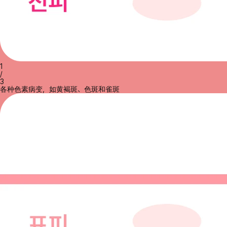
1
/
3
各种色素病变，如黄褐斑、色斑和雀斑