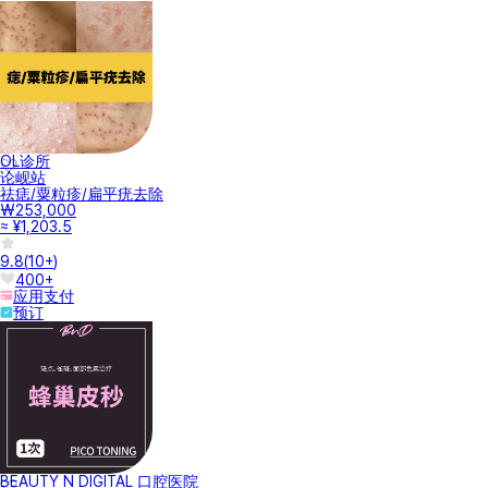
OL诊所
论岘站
祛痣/粟粒疹/扁平疣去除
₩253,000
≈ ¥1,203.5
9.8
(
10+
)
400+
应用支付
预订
BEAUTY N DIGITAL 口腔医院