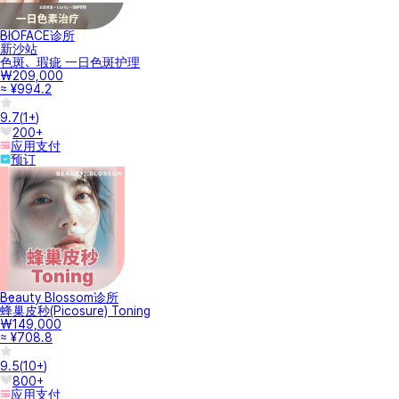
BIOFACE诊所
新沙站
色斑、瑕疵 一日色斑护理
₩209,000
≈ ¥994.2
9.7
(
1+
)
200+
应用支付
预订
Beauty Blossom诊所
蜂巢皮秒(Picosure) Toning
₩149,000
≈ ¥708.8
9.5
(
10+
)
800+
应用支付