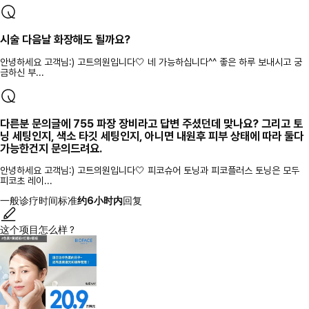
시술 다음날 화장해도 될까요?
안녕하세요 고객님:) 고트의원입니다🤍 네 가능하십니다^^ 좋은 하루 보내시고 궁
금하신 부...
다른분 문의글에 755 파장 장비라고 답변 주셨던데 맞나요? 그리고 토
닝 세팅인지, 색소 타깃 세팅인지, 아니면 내원후 피부 상태에 따라 둘다
가능한건지 문의드려요.
안녕하세요 고객님:) 고트의원입니다🤍 피코슈어 토닝과 피코플러스 토닝은 모두
피코초 레이...
一般诊疗时间标准
约6小时内
回复
这个项目怎么样？