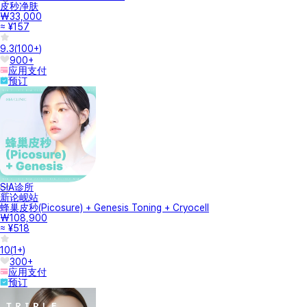
皮秒净肤
₩33,000
≈ ¥157
9.3
(
100+
)
900+
应用支付
预订
SIA诊所
新论岘站
蜂巢皮秒(Picosure) + Genesis Toning + Cryocell
₩108,900
≈ ¥518
10
(
1+
)
300+
应用支付
预订