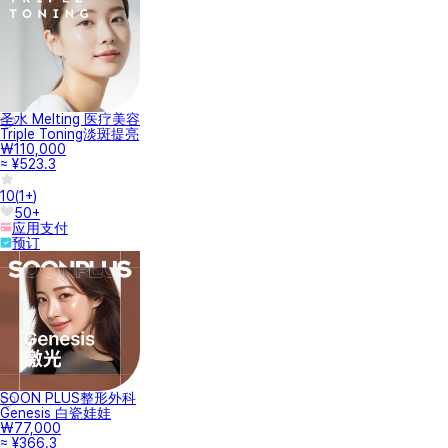
圣水 Melting 医疗美容
Triple Toning淡斑提亮
₩110,000
≈ ¥523.3
10
(
1+
)
50+
应用支付
预订
SOON PLUS整形外科
Genesis 白瓷娃娃
₩77,000
≈ ¥366.3