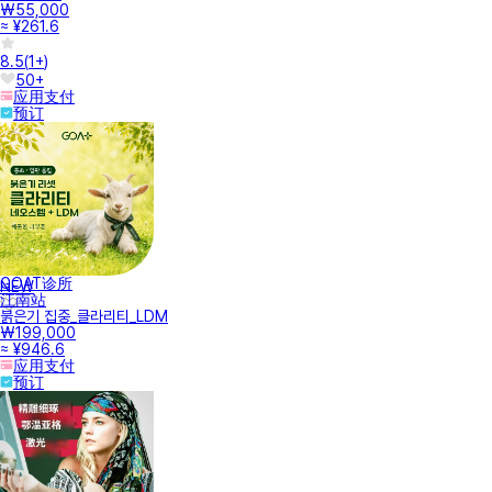
₩55,000
≈ ¥261.6
8.5
(
1+
)
50+
应用支付
预订
GOAT诊所
NEW
江南站
붉은기 집중_클라리티_LDM
₩199,000
≈ ¥946.6
应用支付
预订