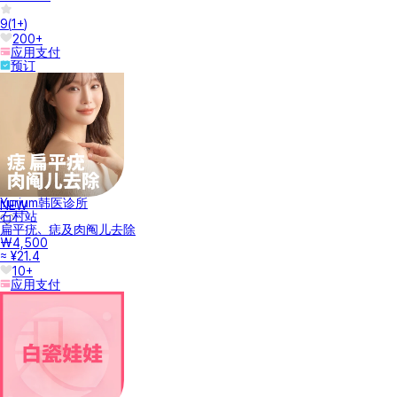
9
(
1+
)
200+
应用支付
预订
Yurium韩医诊所
NEW
石村站
扁平疣、痣及肉阄儿去除
₩4,500
≈ ¥21.4
10+
应用支付