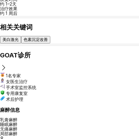
约 1–2天
治疗效果
约 1 周后
相关关键词
美白激光
色素沉淀改善
GOAT诊所
1名专家
女医生治疗
手术室监控系统
专用康复室
术后护理
麻醉信息
乳膏麻醉
睡眠麻醉
无痛麻醉
局部麻醉