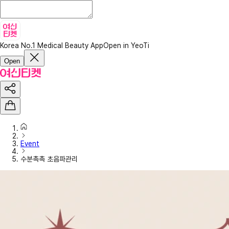
Korea No.1 Medical Beauty App
Open in YeoTi
Open
Event
수분촉촉 초음파관리