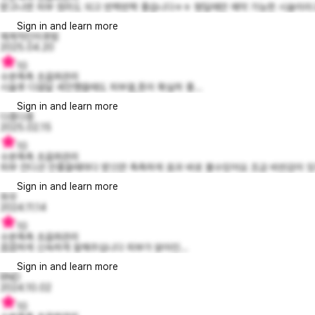
받고나면 피부 정리도 되고 반짝반짝 좋습니다ㅎㅎ 평일에만 예약 가능한 시술이라고 
Sign in and learn more
체계적인이후범
2025.04.20
10
수분촉촉 초음파관리
시술후 다음달 세안했을때도 피부결,톤이 확실히 좋...
Sign in and learn more
다종다종
2025.02.15
10
수분촉촉 초음파관리
피부 컨디션 안좋을때마다 받으먄 촉촉하게 효과 바로 볼수있어요 조금 비싼감이 있지
Sign in and learn more
좌우
2024.11.14
10
수분촉촉 초음파관리
꼼꼼하게 신속하게 잘해주십니다 피부가 맑아진...
Sign in and learn more
RND
2024.10.02
10