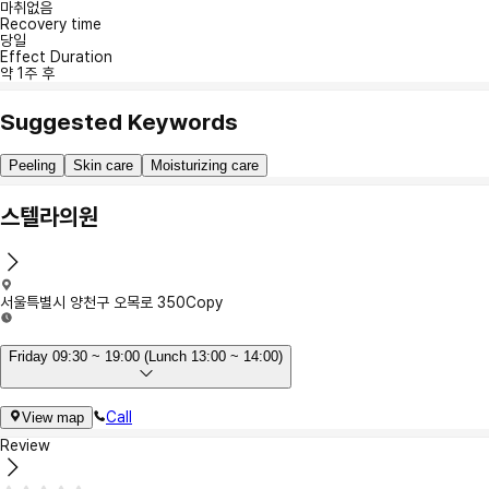
마취없음
Recovery time
당일
Effect Duration
약 1주 후
Suggested Keywords
Peeling
Skin care
Moisturizing care
스텔라의원
서울특별시 양천구 오목로 350
Copy
Friday 09:30 ~ 19:00 (Lunch 13:00 ~ 14:00)
Call
View map
Review