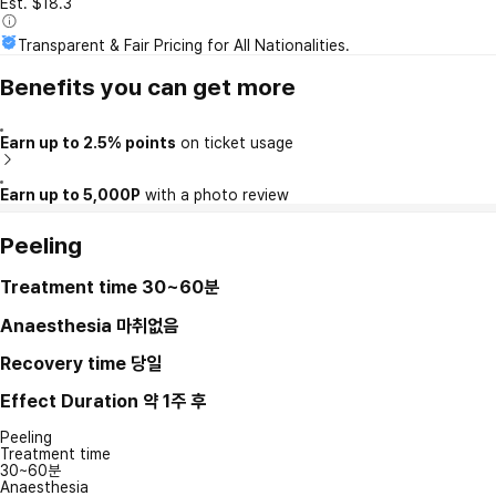
Est. $18.3
Transparent & Fair Pricing for All Nationalities.
Benefits you can get more
Earn up to 2.5% points
on ticket usage
Earn up to 5,000P
with a photo review
Peeling
Treatment time
30~60분
Anaesthesia
마취없음
Recovery time
당일
Effect Duration
약 1주 후
Peeling
Treatment time
30~60분
Anaesthesia