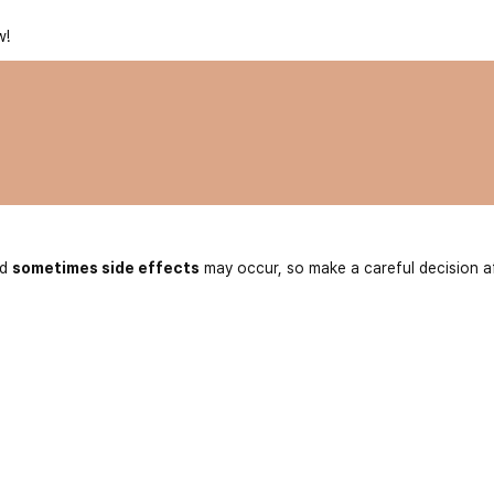
w!
nd
sometimes side effects
may occur, so make a careful decision a