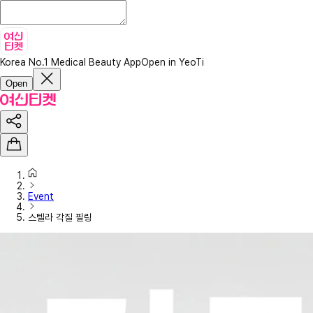
Korea No.1 Medical Beauty App
Open in YeoTi
Open
Event
스텔라 각질 필링