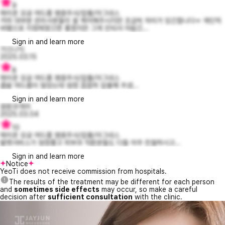
9
제이준 모공 여드름 염증주사/압출/아그네스
거의 대부분 관리사분들이 잘 케어해주시지만 조금씩 차이가 있긴합니다ㅠ 개인적
바램으로 지정제였으면 좋겠지만 그게 안되서 아쉽긴...
Sign in and learn more
가으니익
2025.03.15
8
제이준 모공 여드름 염증주사/압출/아그네스
좁쌀 여드름이 많았는데 엄청 꼼꼼히 압출해 주셨...
Sign in and learn more
응원과격려
2025.03.04
10
제이준 모공 여드름 염증주사/압출/아그네스
발렛서비스가 엄청좋고 피부과 직원분들도 다들 아주 친절하시고...
Sign in and learn more
Notice
YeoTi does not receive commission from hospitals.
The results of the treatment may be different for each person
and
sometimes side effects
may occur, so make a careful
decision after
sufficient consultation
with the clinic.