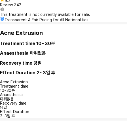
9.2
Review
342
This treatment is not currently available for sale.
Transparent & Fair Pricing for All Nationalities.
Acne Extrusion
Treatment time
10~30분
Anaesthesia
마취없음
Recovery time
당일
Effect Duration
2~3일 후
Acne Extrusion
Treatment time
10~30분
Anaesthesia
마취없음
Recovery time
당일
Effect Duration
2~3일 후