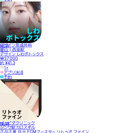
デザイン形成外科
NEW
釜山 | 西面駅
デザイン しわボトックス
₩37,000
約 ¥41.3
1+
アプリ決済
予約
イェピダクリニック
NEW
シンサ駅カロスギル
正品正量 目元 ECMブースター リトゥオ ファイン