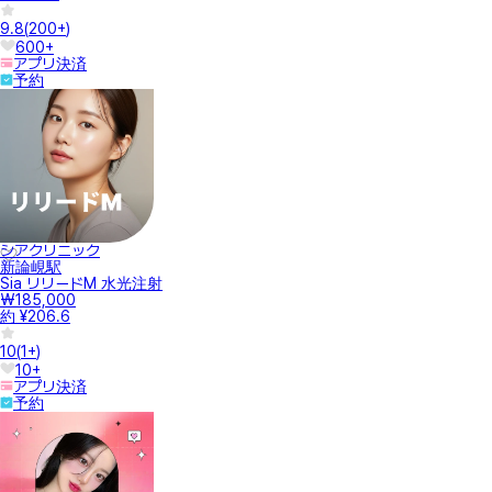
9.8
(
200+
)
600+
アプリ決済
予約
シアクリニック
新論峴駅
Sia リリードM 水光注射
₩185,000
約 ¥206.6
10
(
1+
)
10+
アプリ決済
予約