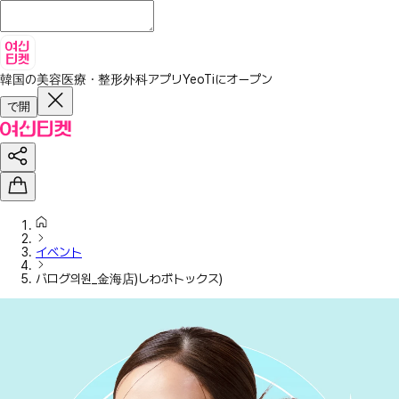
韓国の美容医療・整形外科アプリ
YeoTiにオープン
で開
イベント
バログ의원_金海店)しわボトックス)