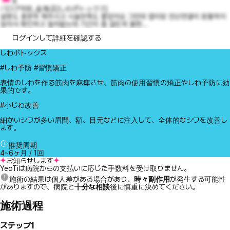
8
バログ의원_金海店)しわボトックス)
설명도 충분히 해주시고 시술만족도 좋았어요 그런데 앱이랑 전산연결이 원활하지
않아서 확인하고 절차밟는데 기간이 좀 걸린게 불편...
ログインして詳細を確認する
しわボトックス
#しわ予防 #習慣矯正
表情のしわを作る筋肉を麻痺させ、筋肉の使用習慣の矯正やしわ予防に効
果的です。
#小じわ改善
細かいシワが多い眉間、額、目元などに注入して、全体的なシワを改善し
ます。
推奨周期
4~6ヶ月 / 1回
お知らせします
YeoTiは病院からの支払いに応じた手数料を受け取りません。
施術の結果は個人差がある場合があり、
時々副作用
が発生する可能性
がありますので、病院と
十分な相談
後に慎重に決めてください。
施術過程
ステップ1