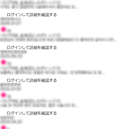
バログ의원_金海店)しわボトックス)
가격도 좋고 꼼꼼하게 시술해주셔서 좋았어요 또...
ログインして詳細を確認する
체리맛바나나
2026.01.07
10
バログ의원_金海店)しわボトックス)
원장님이 자세히 봐주십니다!! 바로그였을때보다 더 좋아진것 같아서 너무...
ログインして詳細を確認する
체계적인파비앙8
2025.06.03
10
バログ의원_金海店)しわボトックス)
보툴렉스 좋아하시는 분들은 여기로 가세요~ 전 만족했어요 또 방...
ログインして詳細を確認する
룰루루루루루
2025.01.02
10
バログ의원_金海店)しわボトックス)
시술 후 약간의 멍이 있었지만, 짧은 시술시간 만...
ログインして詳細を確認する
mj5502
2024.04.20