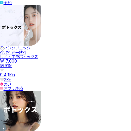
予約
ティンクリニック
강남역 신논현역
しわ・エラボトックス
₩17,000
約 ¥19
9.4
(
1K+
)
3K+
のみ
アプリ決済