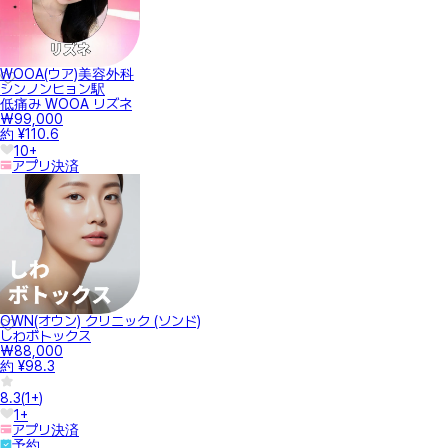
WOOA(ウア)美容外科
シンノンヒョン駅
低痛み WOOA リズネ
₩99,000
約 ¥110.6
10+
アプリ決済
OWN(オウン) クリニック (ソンド)
しわボトックス
₩88,000
約 ¥98.3
8.3
(
1+
)
1+
アプリ決済
予約