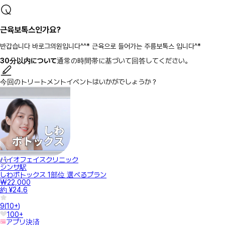
근육보톡스인가요?
반갑습니다 바로그의원입니다^^* 근육으로 들어가는 주름보톡스 입니다^*
30分以内について
通常の時間帯に基づいて回答してください。
今回のトリートメントイベントはいかがでしょうか？
バイオフェイスクリニック
シンサ駅
しわボトックス 1部位 選べるプラン
₩22,000
約 ¥24.6
9
(
10+
)
100+
アプリ決済