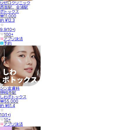
リゼロクリニック
西面駅、全浦駅
ボトックス
₩11,000
約 ¥12.3
9.9
(
10+
)
100+
アプリ決済
予約
シン皮膚科
狎鴎亭駅
しわボトックス
₩55,000
約 ¥61.4
10
(
1+
)
10+
アプリ決済