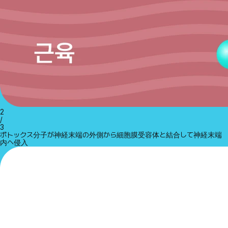
2
/
3
ボトックス分子が神経末端の外側から細胞膜受容体と結合して神経末端
内へ侵入