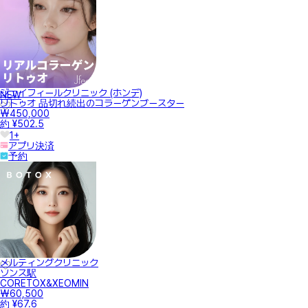
ジェイフィールクリニック (ホンデ)
NEW
リトゥオ 品切れ続出のコラーゲンブースター
₩450,000
約 ¥502.5
1+
アプリ決済
予約
メルティングクリニック
ソンス駅
CORETOX&XEOMIN
₩60,500
約 ¥67.6