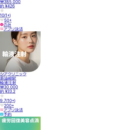
₩385,000
約 ¥426
10
(
1+
)
50+
のみ
アプリ決済
シアクリニック
新論峴駅
輸液注射
₩30,000
約 ¥33.2
9.7
(
10+
)
200+
アプリ決済
予約