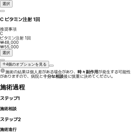
選択
C
ビタミン注射 1回
推奨事項
C
ビタミン注射 1回
₩48,000
₩55,000
選択
4個のオプションを見る
施術の結果は個人差がある場合があり、
時々副作用
が発生する可能性
がありますので、病院と
十分な相談
後に慎重に決めてください。
施術過程
ステップ1
施術相談
ステップ2
施術進行