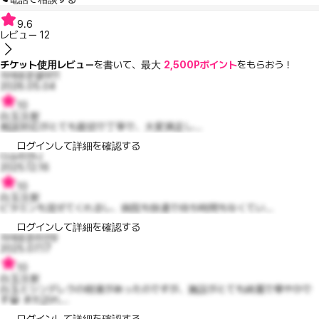
9.6
レビュー
12
チケット使用レビュー
を書いて、最大
2,500Pポイント
をもらおう！
자애로운셀마11
2026.05.04
10
白玉注射
相談対応がとても親切で丁寧で、大変満足し...
ログインして詳細を確認する
다슈리언니
2025.12.16
10
白玉注射
ビタミンも混ぜてくれるし、病院も快適で待ち時間もなくてい...
ログインして詳細を確認する
자애로운리안9
2025.07.17
10
白玉注射
白玉とシンデレラの樹液があったのですが、施設がとても綺麗で華やかで
す😀 また訪れ...