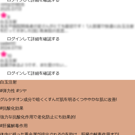
ログインして詳細を確認する
사려깊은에린8
2025.07.13
9
白玉注射
先生や病院関係者の皆さんがとても親切です！ 1人部屋で快適に白玉注射
を打ってきました(笑) 再来院の意思...
ログインして詳細を確認する
sadie00
2024.07.19
10
白玉注射
効果があるようです、また受けたい...
ログインして詳細を確認する
白玉注射
#弾力性 #ツヤ
グルタチオン成分で暗くくすんだ肌を明るくつややかな肌に改善!
#抗酸化効果
強力な抗酸化作用で老化防止にも効果的!
#肝臓解毒作用
体内に残った重金属が排出されるのを助け、肝臓の解毒作用まで!