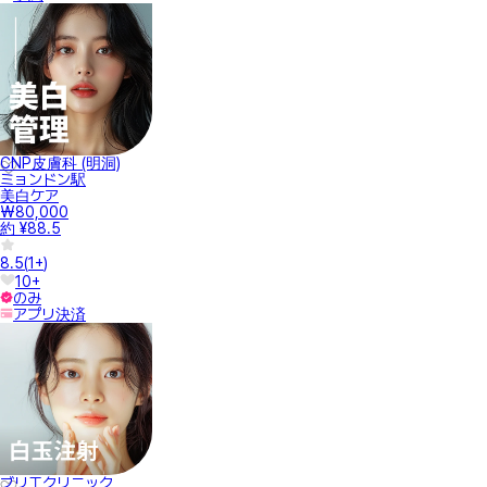
CNP皮膚科 (明洞)
ミョンドン駅
美白ケア
₩80,000
約 ¥88.5
8.5
(
1+
)
10+
のみ
アプリ決済
ブリエクリニック