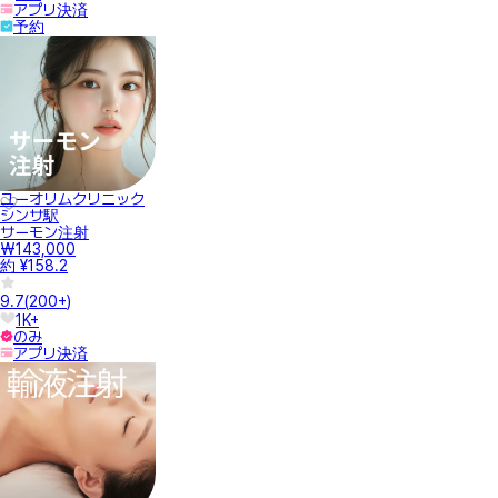
アプリ決済
予約
ユーオリムクリニック
シンサ駅
サーモン注射
₩143,000
約 ¥158.2
9.7
(
200+
)
1K+
のみ
アプリ決済