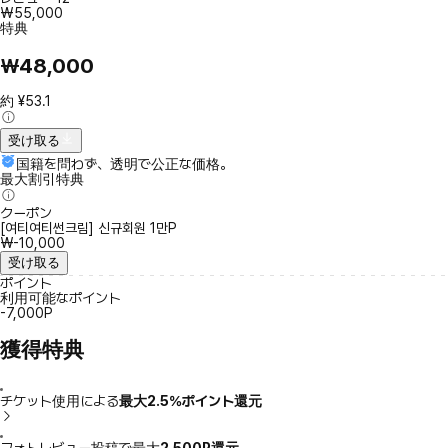
₩55,000
特典
₩48,000
約 ¥53.1
受け取る
国籍を問わず、透明で公正な価格。
最大割引特典
クーポン
[여티여티썬크림] 신규회원 1만P
₩-10,000
受け取る
ポイント
利用可能なポイント
-7,000P
獲得特典
チケット使用による
最大2.5％ポイント還元
フォトレビュー投稿で最大
2,500P還元