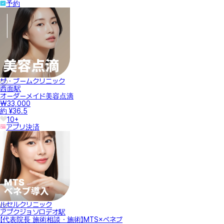
予約
ザ・ブームクリニック
西面駅
オーダーメイド美容点滴
₩33,000
約 ¥36.5
10+
アプリ決済
ルセルクリニック
アプクジョソロデオ駅
【代表院長 施術相談・施術】MTS×ベネブ