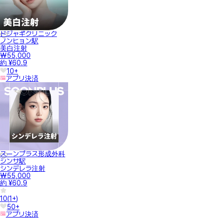
ドジャギクリニック
ノンヒョン駅
美白注射
₩55,000
約 ¥60.9
10+
アプリ決済
スーンプラス形成外科
シンサ駅
シンデレラ注射
₩55,000
約 ¥60.9
10
(
1+
)
50+
アプリ決済