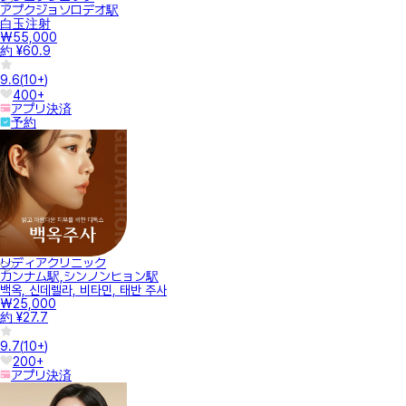
アプクジョソロデオ駅
白玉注射
₩55,000
約 ¥60.9
9.6
(
10+
)
400+
アプリ決済
予約
リディアクリニック
カンナム駅,シンノンヒョン駅
백옥, 신데렐라, 비타민, 태반 주사
₩25,000
約 ¥27.7
9.7
(
10+
)
200+
アプリ決済