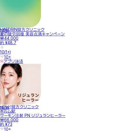
HAEDRIN韓方クリニック
NEW
夏の疲労回復 美容点滴キャンペーン
₩44,000
約 ¥48.7
10
(
1+
)
10+
アプリ決済
イルド韓方クリニック
NEW
キルム駅
サーモン注射 PN リジュランヒーラー
₩66,000
約 ¥73
10+