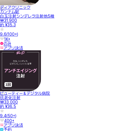
ディアクリニック
カンナム駅
白玉注射シンデレラ注射他5種
₩31,900
約 ¥35.3
9.6
(
100+
)
1K+
のみ
アプリ決済
ビューティー＆デジタル病院
抗老化注射
₩33,000
約 ¥36.5
9.4
(
50+
)
400+
アプリ決済
予約