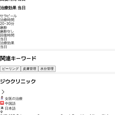
治療効果
当日
セラピール
治療時間
20~30分
麻酔
麻酔なし
回復時間
当日
治療効果
当日
関連キーワード
ピーリング
皮膚管理
水分管理
ジウクリニック
女医の治療
中国語
日本語