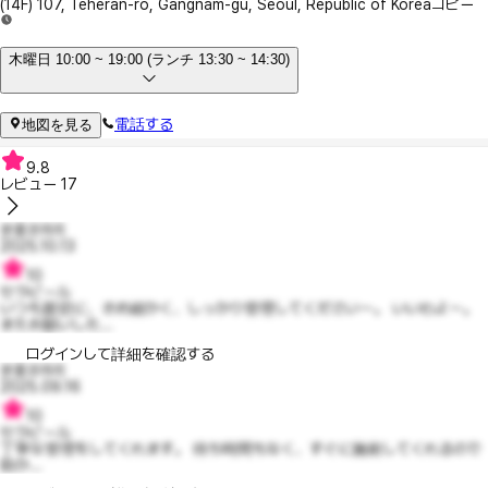
(14F) 107, Teheran-ro, Gangnam-gu, Seoul, Republic of Korea
コピー
木曜日 10:00 ~ 19:00 (ランチ 13:30 ~ 14:30)
電話する
地図を見る
9.8
レビュー
17
분홍코끼리
2025.10.13
10
セラピール
いつも親切に、きめ細かく、しっかり管理してください〜。 いいわよ〜。
またお願いした...
ログインして詳細を確認する
분홍코끼리
2025.09.16
10
セラピール
丁寧な管理をしてくれます。 待ち時間もなく、すぐに施術してくれるので
助か...