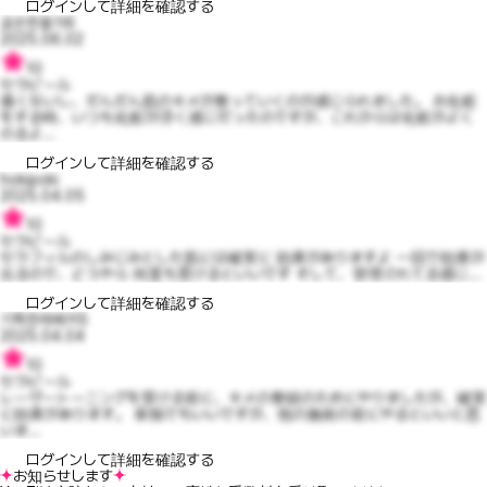
ログインして詳細を確認する
공손한올가6
2025.06.02
10
セラピール
痛くないし、だんだん肌のキメが整っていくのが感じられました。 お化粧
をする時、いつも化粧が浮く感じだったのですが、これからは化粧がよく
のるよ...
ログインして詳細を確認する
hokipoki
2025.04.05
10
セラピール
セラフィルのしみじみとした肌には確実に 効果がありますよ 一回で効果が
出るので、どうやら 何度も受けるといいです そして、管理されてる感じ...
ログインして詳細を確認する
기특한레베카5
2025.04.04
10
セラピール
レーザートーニングを受ける前に、キメの整頓のためにやりましたが、確実
に効果があります。 単独でもいいですが、他の施術の前にやるといいと思
いま...
ログインして詳細を確認する
お知らせします