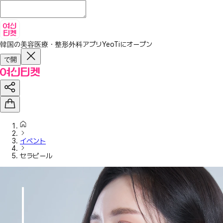
韓国の美容医療・整形外科アプリ
YeoTiにオープン
で開
イベント
セラピール