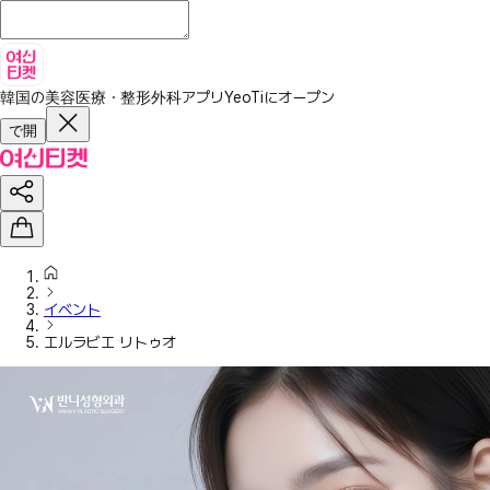
韓国の美容医療・整形外科アプリ
YeoTiにオープン
で開
イベント
エルラビエ リトゥオ