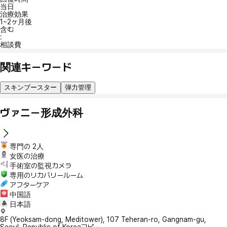
当日
治療効果
1~2ヶ月後
含む
:
相談費
関連キーワード
スキンブースター
弾力管理
ヴァニー形成外科
専門の 2人
女医の治療
手術室の監視カメラ
専用のリカバリールーム
アフターケア
中国語
日本語
8F (Yeoksam-dong, Meditower), 107 Teheran-ro, Gangnam-gu,