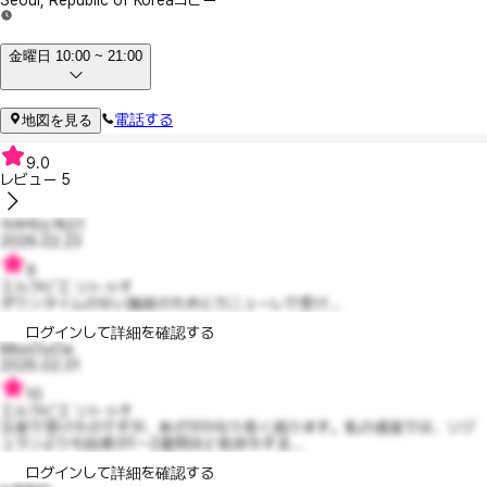
Seoul, Republic of Korea
コピー
金曜日 10:00 ~ 21:00
電話する
地図を見る
9.0
レビュー
5
자부하는잭슨1
2026.02.23
9
エルラビエ リトゥオ
ダウンタイムのない施術のためにカニューレで受け...
ログインして詳細を確認する
MissOuOa
2026.02.01
10
エルラビエ リトゥオ
注射で受けたのですが、あざがかなり長く残ります。私の感覚では、リジ
ュランよりも効果が1～2週間ほど長持ちする...
ログインして詳細を確認する