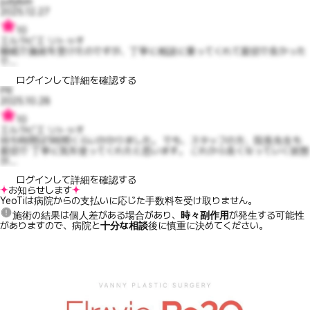
judykim
2025.12.27
10
エルラビエ リトゥオ
睡眠で施術を受けたのですが、丁寧に相談に乗ってくれて親切で良かった
で...
ログインして詳細を確認する
PR
2025.10.28
10
エルラビエ リトゥオ
待ち時間は1時間くらいかかりました。 でも、スタッフの方、院長先生も
親切で 丁寧に気を使ってくれたと思います。 これから良くなっていく状態
が...
ログインして詳細を確認する
お知らせします
YeoTiは病院からの支払いに応じた手数料を受け取りません。
施術の結果は個人差がある場合があり、
時々副作用
が発生する可能性
がありますので、病院と
十分な相談
後に慎重に決めてください。