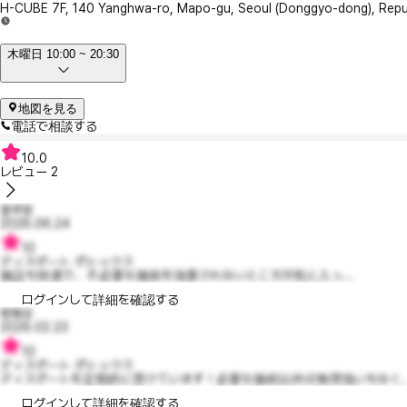
H-CUBE 7F, 140 Yanghwa-ro, Mapo-gu, Seoul (Donggyo-dong), Repub
木曜日 10:00 ~ 20:30
地図を見る
電話で相談する
10.0
レビュー
2
블루맘
2026.06.24
10
ディスポート ボトックス
施設も快適で、不必要な施術を強要されないところが気に入っ...
ログインして詳細を確認する
삥뺑셩
2026.02.23
10
ディスポート ボトックス
ディスポートを定期的に受けています！必要な施術以外は無理強いもなく、よ
ログインして詳細を確認する