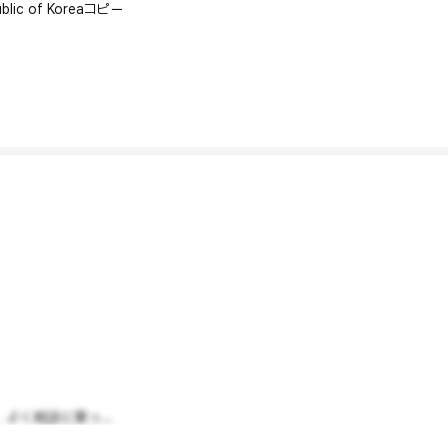
lic of Korea
コピー
く相談に乗っ...