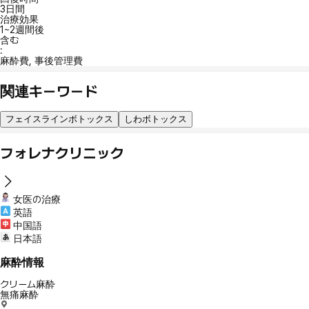
3日間
治療効果
1~2週間後
含む
:
麻酔費, 事後管理費
関連キーワード
フェイスラインボトックス
しわボトックス
フォレナクリニック
女医の治療
英語
中国語
日本語
麻酔情報
クリーム麻酔
無痛麻酔