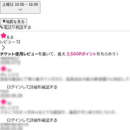
土曜日 10:00 ~ 16:00
地図を見る
電話で相談する
8.6
レビュー
12
チケット使用レビュー
を書いて、最大
2,500Pポイント
をもらおう！
대담한보노1
2026.07.12
10
ボトックス
室長も親切に丁寧に教えてくださり、院長先生も私の希望通りに対応してく
ログインして詳細を確認する
YOIT
2026.06.29
10
ボトックス
スタッフの方々がみんなとても親切で、最高です:) ありがとうござ...
ログインして詳細を確認する
유쾌한애드워드13
2026.05.08