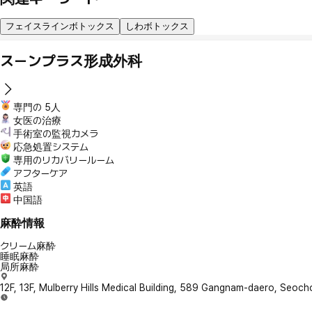
フェイスラインボトックス
しわボトックス
スーンプラス形成外科
専門の 5人
女医の治療
手術室の監視カメラ
応急処置システム
専用のリカバリールーム
アフターケア
英語
中国語
麻酔情報
クリーム麻酔
睡眠麻酔
局所麻酔
12F, 13F, Mulberry Hills Medical Building, 589 Gangnam-daero, Seoc