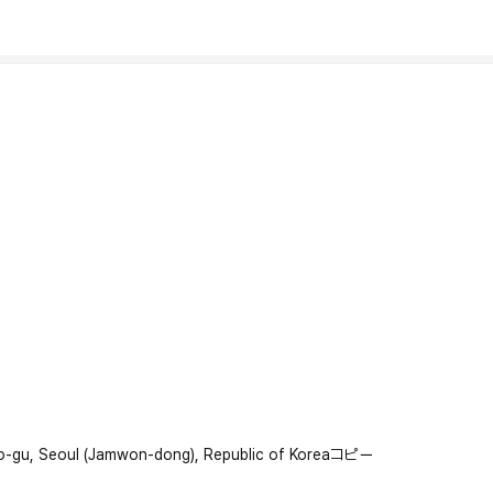
ho-gu, Seoul (Jamwon-dong), Republic of Korea
コピー