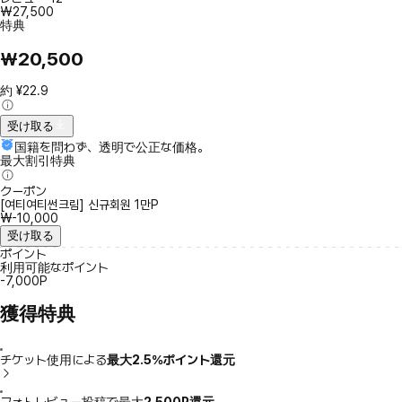
₩27,500
特典
₩20,500
約 ¥22.9
受け取る
国籍を問わず、透明で公正な価格。
最大割引特典
クーポン
[여티여티썬크림] 신규회원 1만P
₩-10,000
受け取る
ポイント
利用可能なポイント
-7,000P
獲得特典
チケット使用による
最大2.5％ポイント還元
フォトレビュー投稿で最大
2,500P還元