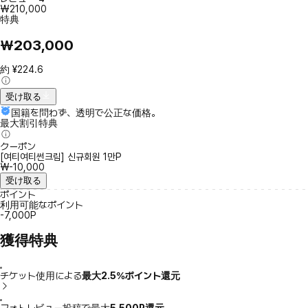
₩210,000
特典
₩203,000
約 ¥224.6
受け取る
国籍を問わず、透明で公正な価格。
最大割引特典
クーポン
[여티여티썬크림] 신규회원 1만P
₩-10,000
受け取る
ポイント
利用可能なポイント
-7,000P
獲得特典
チケット使用による
最大2.5％ポイント還元
フォトレビュー投稿で最大
5,500P還元