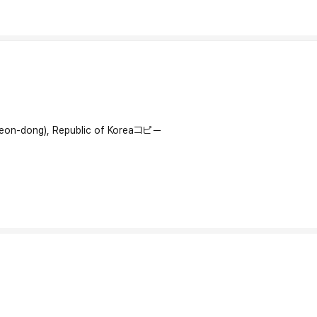
eon-dong), Republic of Korea
コピー