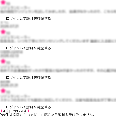
10
リジュランヒーラー
他の病院でリジュランを試してみましたが、 効果がなかったので、こちらを訪
ログインして詳細を確認する
ㅈㄱㄴ
2026.07.21
10
リジュランヒーラー
院長先生、いつも丁寧にカウンセリングしてくださいます 施術に入る前にデザ
ログインして詳細を確認する
다정한나오미14
2026.02.13
10
リジュランヒーラー
初めての皮膚施術だったので緊張と悩みが多かったのですが、その心配が吹き
ログインして詳細を確認する
avcde
2026.01.31
10
リジュランヒーラー
スタッフの方がとても親切に対応してくださり、注射も院長先生が丁寧に打
ログインして詳細を確認する
お知らせします
YeoTiは病院からの支払いに応じた手数料を受け取りません。