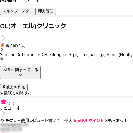
スキンブースター
弾力管理
OL(オーエル)クリニック
専門の 1人
2nd and 3rd floors, 53 Hakdong-ro 6-gil, Gangnam-gu, Seoul (Nonhy
木曜日 閉まっている
地図を見る
電話で相談する
10.0
レビュー
4
今
チケット使用レビュー
を書いて、最大
5,500Pポイント
をもらおう！
어리둥절한돈나11
2026.07.25