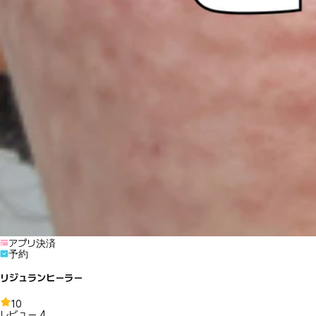
アプリ決済
予約
リジュランヒーラー
10
レビュー
4