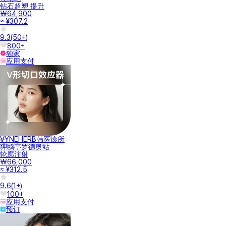
钻石超塑 提升
₩64,900
≈ ¥307.2
9.3
(
50+
)
800+
独家
应用支付
VYNEHERB韩医诊所
狎鸥亭罗德奥站
轮廓注射
₩66,000
≈ ¥312.5
9.6
(
1+
)
100+
应用支付
预订