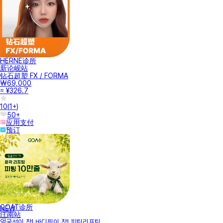
HERNE诊所
新论岘站
钻石超塑 FX / FORMA
₩69,000
≈ ¥326.7
10
(
1+
)
50+
应用支付
预订
GOAT诊所
NEW
江南站
얼굴선이 착! 바디핏이 착! 피팅리프팅