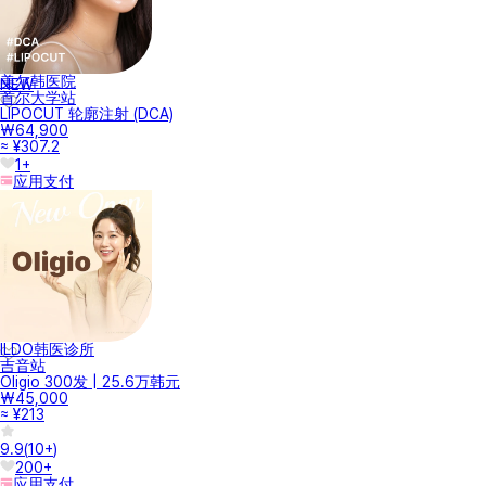
美尔韩医院
NEW
首尔大学站
LIPOCUT 轮廓注射 (DCA)
₩64,900
≈ ¥307.2
1+
应用支付
ILDO韩医诊所
吉音站
Oligio 300发 | 25.6万韩元
₩45,000
≈ ¥213
9.9
(
10+
)
200+
应用支付