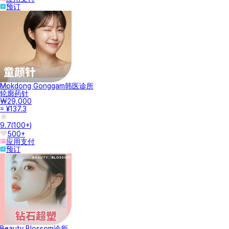
预订
Mokdong Gonggam韩医诊所
轮廓药针
₩29,000
≈ ¥137.3
9.7
(
100+
)
500+
应用支付
预订
Beauty Blossom诊所