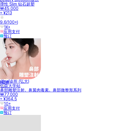
弹性 Slim 钻石超塑
₩45,000
≈ ¥213
9.6
(
100+
)
1K+
应用支付
预订
Jfeel诊所 (弘大)
NEW
弘益大学站
鼻部雕塑注射、鼻翼肉毒素、鼻部微整形系列
₩77,000
≈ ¥364.5
10+
应用支付
预订