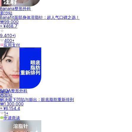
Banana整形外科
新沙站
Banafit面部身体溶脂针：超人气口碑之选！
₩99,000
≈ ¥468.7
9.4
(
10+
)
400+
应用支付
BADA整形外科
NEW
西面站
解决眼下凹陷与膨出：眼底脂肪重新排列
₩1,300,000
≈ ¥6,154.4
1+
申请商谈