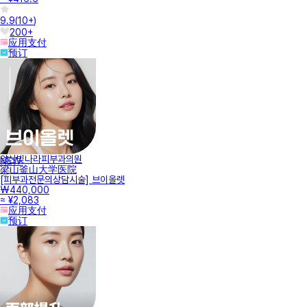
9.9
(
10+
)
200+
应用支付
预订
양산빛나라피부과의원
NEW
梁山釜山大学医院
[피부과전문의상담시술] 브이올렛
₩440,000
≈ ¥2,083
应用支付
预订