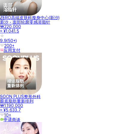
ZERO高端皮肤科瘦身中心(新沙)
新沙 - 面部轮廓零感溶脂针
₩220,000
≈ ¥1,041.5
9.9
(
50+
)
200+
应用支付
SOON PLUS整形外科
眼底脂肪重新排列
₩1,190,000
≈ ¥5,633.7
10+
申请商谈