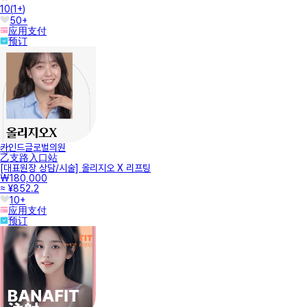
10
(
1+
)
50+
应用支付
预订
카인드글로벌의원
乙支路入口站
[대표원장 상담/시술] 올리지오 X 리프팅
₩180,000
≈ ¥852.2
10+
应用支付
预订