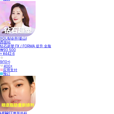
YOU&I诊所(釜山)
西面站
钻石超塑 FX / FORMA 提升 全脸
₩93,500
≈ ¥442.6
9
(
10+
)
400+
应用支付
预订
LIFTREE整形外科