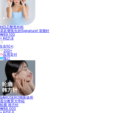
HOLD整形外科
吴廷燮医生的Signature! 溶脂针
₩89,100
≈ ¥421.8
9.8
(
10+
)
200+
应用支付
预订
GAROSERO韩医诊所
首尔教育大学站
轮廓 韩方针
₩88,000
≈ ¥416.6