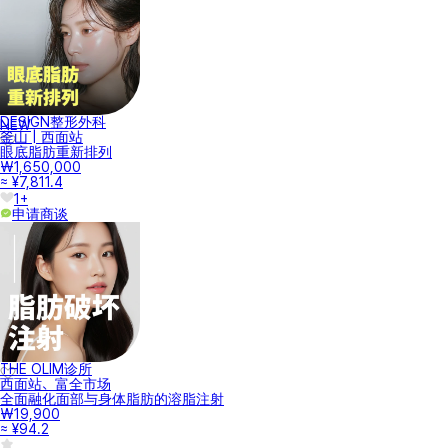
DESIGN整形外科
NEW
釜山 | 西面站
眼底脂肪重新排列
₩1,650,000
≈ ¥7,811.4
1+
申请商谈
THE OLIM诊所
西面站、富全市场
全面融化面部与身体脂肪的溶脂注射
₩19,900
≈ ¥94.2