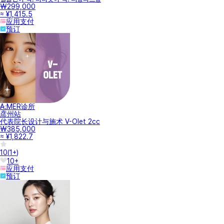
₩299,000
≈ ¥1,415.5
应用支付
预订
A.MER诊所
彦州站
代表院长设计与施术 V-Olet 2cc
₩385,000
≈ ¥1,822.7
10
(
1+
)
10+
应用支付
预订