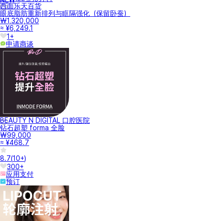
NEW
西面乐天百货
眼底脂肪重新排列与眶隔强化（保留卧蚕）
₩1,320,000
≈ ¥6,249.1
1+
申请商谈
BEAUTY N DIGITAL 口腔医院
钻石超塑 forma 全脸
₩99,000
≈ ¥468.7
8.7
(
10+
)
300+
应用支付
预订