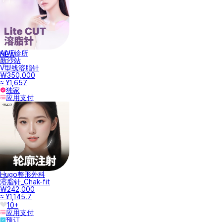
AIVE诊所
NEW
新沙站
V型线溶脂针
₩350,000
≈ ¥1,657
独家
应用支付
Hugo整形外科
溶脂针_Chak-fit
₩242,000
≈ ¥1,145.7
10+
应用支付
预订