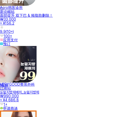
Acro韩医诊所
新论岘站
面部提升 双下巴 & 颊脂肪删除！
₩33,000
≈ ¥156.2
9.9
(
10+
)
100+
应用支付
预订
VERYGOOD整形外科
NEW
江南站
눈밑지방재배치_눈밑지방제
₩990,000
≈ ¥4,686.8
1+
申请商谈