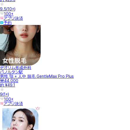
9.5
(
10+
)
100+
アプリ決済
予約
デオリム形成外科
パノルタン駅
男性 顎 + 人中 脱毛 GentleMax Pro Plus
₩44,000
約 ¥49.1
9
(
1+
)
100+
アプリ決済