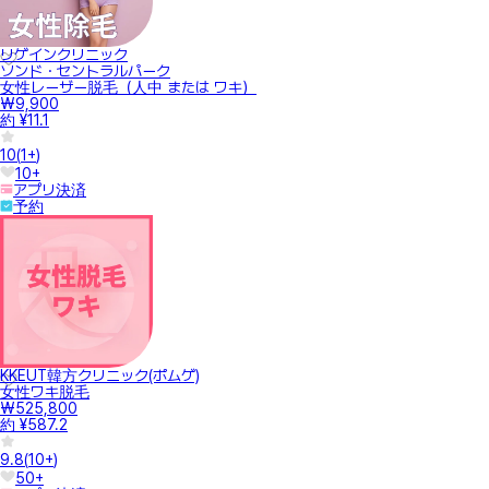
リゲインクリニック
ソンド・セントラルパーク
女性レーザー脱毛（人中 または ワキ）
₩9,900
約 ¥11.1
10
(
1+
)
10+
アプリ決済
予約
KKEUT韓方クリニック(ポムゲ)
女性ワキ脱毛
₩525,800
約 ¥587.2
9.8
(
10+
)
50+