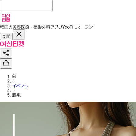
韓国の美容医療・整形外科アプリ
YeoTiにオープン
で開
イベント
脱毛