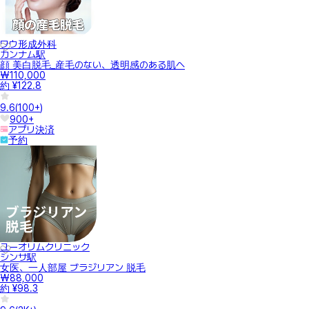
ワウ形成外科
カンナム駅
顔 美白脱毛_産毛のない、透明感のある肌へ
₩110,000
約 ¥122.8
9.6
(
100+
)
900+
アプリ決済
予約
ユーオリムクリニック
シンサ駅
女医、一人部屋 ブラジリアン 脱毛
₩88,000
約 ¥98.3