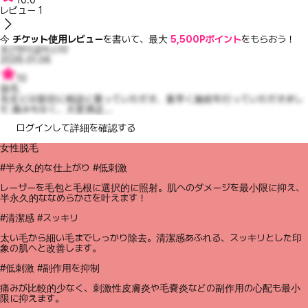
10.0
レビュー
1
今
チケット使用レビュー
を書いて、最大
5,500Pポイント
をもらおう！
포근한더글라스10
2026.01.06
10
脱毛
先生には親切に相談に乗っていただき、素早く施術を行っていただきまし
た 痛みもなく、大変満足...
ログインして詳細を確認する
女性脱毛
#半永久的な仕上がり #低刺激
レーザーを毛包と毛根に選択的に照射。肌へのダメージを最小限に抑え、
半永久的ななめらかさを叶えます！
#清潔感 #スッキリ
太い毛から細い毛までしっかり除去。清潔感あふれる、スッキリとした印
象の肌へと改善します。
#低刺激 #副作用を抑制
痛みが比較的少なく、刺激性皮膚炎や毛嚢炎などの副作用の心配も最小
限に抑えます。