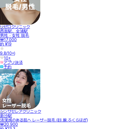
リゼロクリニック
西面駅、全浦駅
男性・女性 脱毛
₩17,000
約 ¥19
9.8
(
10+
)
10+
アプリ決済
予約
シンサセレアクリニック
新沙駅
清潔感のある肌へ レーザー脱毛 (顔,腕,ふくらはぎ)
₩20,900
約 ¥23.3