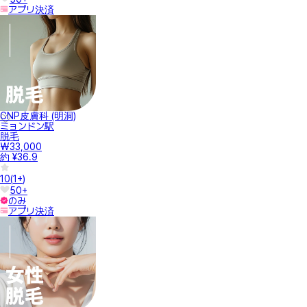
アプリ決済
CNP皮膚科 (明洞)
ミョンドン駅
脱毛
₩33,000
約 ¥36.9
10
(
1+
)
50+
のみ
アプリ決済