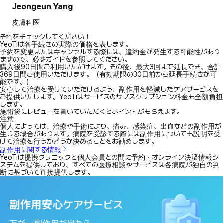
Jeongeun Yang
皮膚科医
それをチェックしてください！
YeoTiは各手続きの実際の価格を表します。
予約を変更またはキャンセルする際には、違約金が発生する可能性があり
ますので、必ずガイドを参照してください。
購入後90日間ご利用いただけます。その後、最大3回まで延長でき、合計
369日間ご使用いただけます。（有効期限の30日前から延長手続きが可
能です。）
安心して治療を受けていただけるよう、副作用を軽減したケアサービスを
ご提供いたします。YeoTiはサービスのサブスクリプション料金も全額負担
します。
施術後にレビューを書いていただくとポイントがもらえます。
注意
個人によっては、治療や手術により、痛み、感染症、出血などの副作用が
生じる場合があります。病院を受診する際には副作用についても説明を受
けて治療を行うかどうか決めることをお勧めします。
副作用に関する情報
YeoTiは提携クリニックと個人会員との間に予約・オンライン決済情報シ
ステムを提供しており、すべての医療相談やサービスは各病院が独自の判
断に基づいて直接提供します。