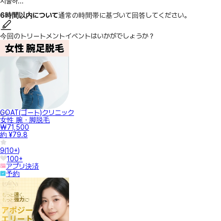
시술하...
6時間以内について
通常の時間帯に基づいて回答してください。
今回のトリートメントイベントはいかがでしょうか？
GOAT(ゴート)クリニック
女性 腕・脚脱毛
₩71,500
約 ¥79.8
9
(
10+
)
100+
アプリ決済
予約