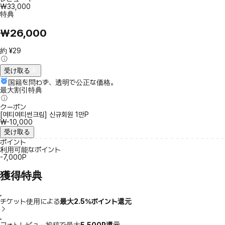
₩33,000
特典
₩26,000
約 ¥29
受け取る
国籍を問わず、透明で公正な価格。
最大割引特典
クーポン
[여티여티썬크림] 신규회원 1만P
₩-10,000
受け取る
ポイント
利用可能なポイント
-7,000P
獲得特典
チケット使用による
最大2.5％ポイント還元
フォトレビュー投稿で最大
5,500P還元