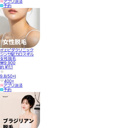
アプリ決済
予約
イェピダクリニック
シンサ駅カロスギル
女性脱毛
₩9,900
約 ¥11.1
9.8
(
50+
)
400+
アプリ決済
予約