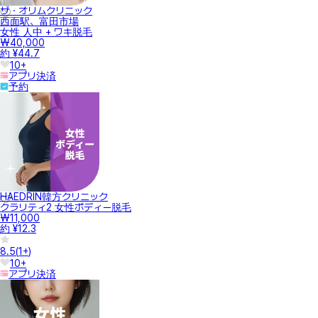
ザ・オリムクリニック
西面駅、富田市場
女性 人中 + ワキ脱毛
₩40,000
約 ¥44.7
10+
アプリ決済
予約
HAEDRIN韓方クリニック
クラリティ2 女性ボディー脱毛
₩11,000
約 ¥12.3
8.5
(
1+
)
10+
アプリ決済