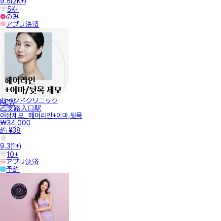
9.6
(
2K+
)
5K+
のみ
アプリ決済
カインドクリニック
NEW
乙支路入口駅
여성제모_ 헤어라인+이마,뒷목
₩34,000
約 ¥38
9.3
(
1+
)
10+
アプリ決済
予約