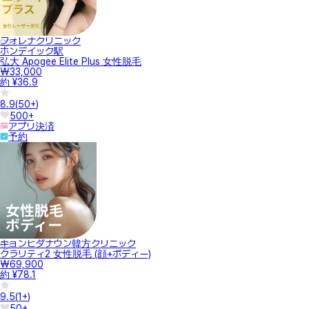
フォレナクリニック
ホンデイック駅
弘大 Apogee Elite Plus 女性脱毛
₩33,000
約 ¥36.9
8.9
(
50+
)
500+
アプリ決済
予約
キョンヒダナウン韓方クリニック
クラリティ2 女性脱毛 (顔+ボディー)
₩69,900
約 ¥78.1
9.5
(
1+
)
50+