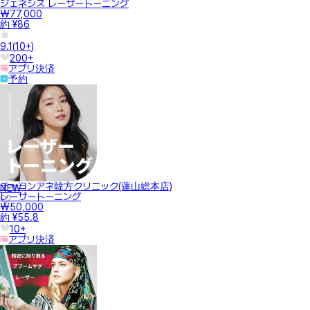
ジェネシス レーザートーニング
₩77,000
約 ¥86
9.1
(
10+
)
200+
アプリ決済
予約
チャヨンアネ韓方クリニック(蓮山総本店)
NEW
レーザートーニング
₩50,000
約 ¥55.8
10+
アプリ決済