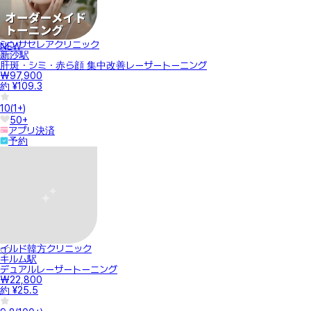
シンサセレアクリニック
NEW
新沙駅
肝斑・シミ・赤ら顔 集中改善レーザートーニング
₩97,900
約 ¥109.3
10
(
1+
)
50+
アプリ決済
予約
イルド韓方クリニック
キルム駅
デュアルレーザートーニング
₩22,800
約 ¥25.5