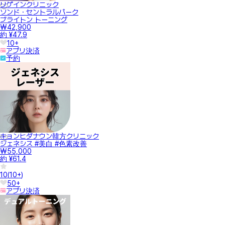
リゲインクリニック
ソンド・セントラルパーク
ブライトン トーニング
₩42,900
約 ¥47.9
10+
アプリ決済
予約
キョンヒダナウン韓方クリニック
ジェネシス #美白 #色素改善
₩55,000
約 ¥61.4
10
(
10+
)
50+
アプリ決済