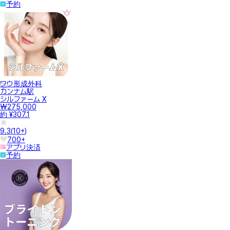
予約
ワウ形成外科
カンナム駅
シルファーム X
₩275,000
約 ¥307.1
9.3
(
10+
)
700+
アプリ決済
予約