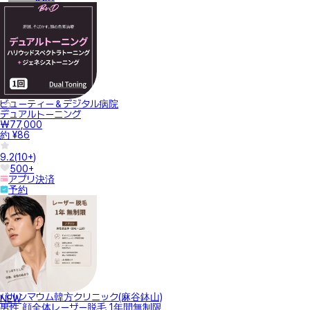
ビューティー＆デジタル病院
デュアルトーニング
₩77,000
約 ¥86
9.2
(
10+
)
500+
アプリ決済
予約
バルンマウム韓方クリニック(麻谷鉢山)
NEW
男性 顔全体レーザー脱毛 1年間無制限