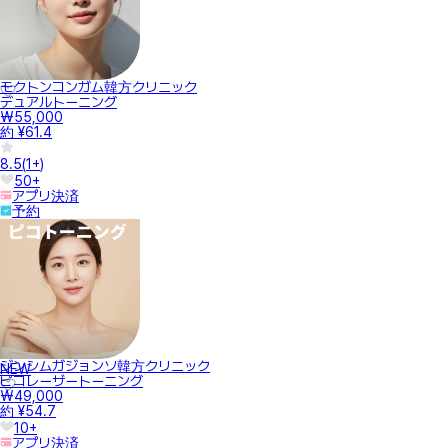
モクトンコンガム韓方クリニック
デュアルトーニング
₩55,000
約 ¥61.4
8.5
(
1+
)
50+
アプリ決済
予約
ジンシムガジョンソ韓方クリニック
NEW
ピコレーザートーニング
₩49,000
約 ¥54.7
10+
アプリ決済