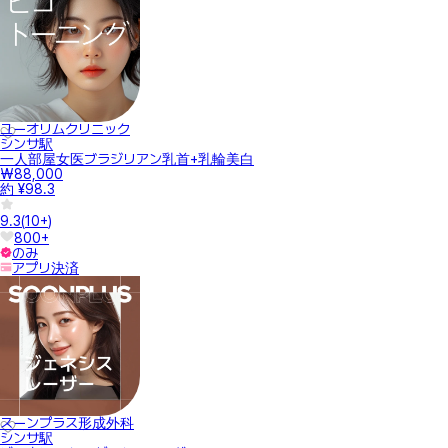
ユーオリムクリニック
シンサ駅
一人部屋女医ブラジリアン乳首+乳輪美白
₩88,000
約 ¥98.3
9.3
(
10+
)
800+
のみ
アプリ決済
スーンプラス形成外科
シンサ駅