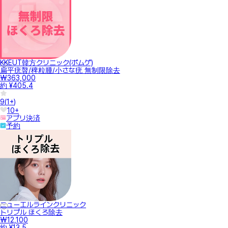
KKEUT韓方クリニック(ポムゲ)
扁平疣贅/稗粒腫/小さな疣 無制限除去
₩363,000
約 ¥405.4
9
(
1+
)
10+
アプリ決済
予約
ニューエルラインクリニック
トリプル ほくろ除去
₩12,100
約 ¥13.5