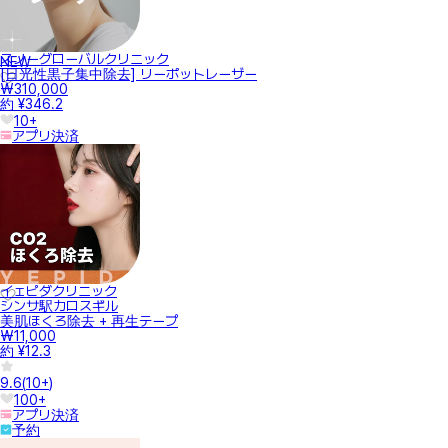
スノーグローバルクリニック
NEW
[日光性黒子集中除去] リーポットレーザー
₩310,000
約 ¥346.2
10+
アプリ決済
イェピダクリニック
シンサ駅カロスギル
美肌ほくろ除去 + 再生テープ
₩11,000
約 ¥12.3
9.6
(
10+
)
100+
アプリ決済
予約