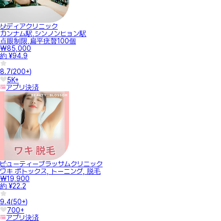
リディアクリニック
カンナム駅,シンノンヒョン駅
点眼制限,扁平疣贅100個
₩85,000
約 ¥94.9
8.7
(
200+
)
5K+
アプリ決済
ビューティーブラッサムクリニック
ワキ ボトックス, トーニング, 脱毛
₩19,900
約 ¥22.2
9.4
(
50+
)
700+
アプリ決済