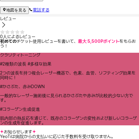
電話する
地図を見る
レビュー
0人によるレビュー
初めての
チケット使用レビューを書いて、
最大 5,500Pポイント
をもらお
う！
クラリティトーニング
#2種類の波長 #多様な効果
2つの波長を持つ複合レーザー機器で、色素、血管、リフティング効果を
同時に！
#かさぶた、赤みDOWN
一般的なレーザー施術後に見られるかさぶたや赤みが比較的少ない方で
す。
#コラーゲン生成促進
肌内部の熱反応を通じて、既存のコラーゲンの変性および新しいコラーゲ
ンの生成を促進します。
お知らせします
YeoTiは病院からの支払いに応じた手数料を受け取りません。