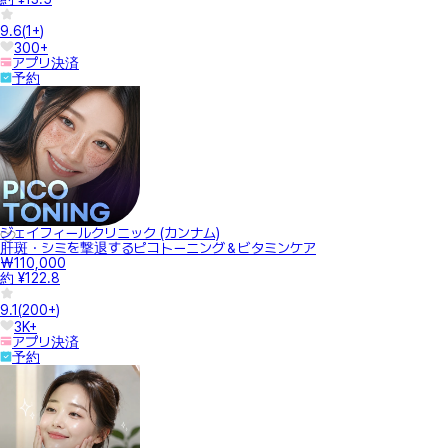
9.6
(
1+
)
300+
アプリ決済
予約
ジェイフィールクリニック (カンナム)
肝斑・シミを撃退するピコトーニング＆ビタミンケア
₩110,000
約 ¥122.8
9.1
(
200+
)
3K+
アプリ決済
予約