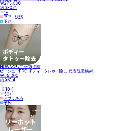
₩275,000
約 ¥307.1
1+
アプリ決済
予約
NUWAクリニック(江南)
ピコシュアPRO ボディータトゥー除去 代表院長施術
₩55,000
約 ¥61.4
10
(
10+
)
50+
アプリ決済
予約