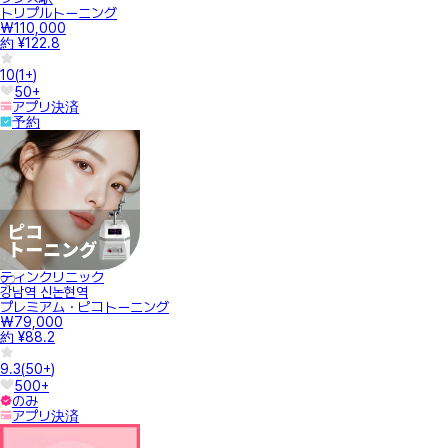
トリプルトーニング
₩110,000
約 ¥122.8
10
(
1+
)
50+
アプリ決済
予約
ティンクリニック
강남역 신논현역
プレミアム・ピコトーニング
₩79,000
約 ¥88.2
9.3
(
50+
)
500+
のみ
アプリ決済