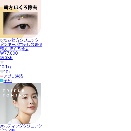
リセム韓方クリニック
アンダーズホテルの裏側
韓方 ほくろ除去
₩77,000
約 ¥86
10
(
1+
)
10+
アプリ決済
予約
メルティングクリニック
ソンス駅