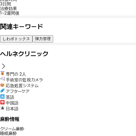
3日間
治療効果
1~2週間後
関連キーワード
しわボトックス
弾力管理
ヘルネクリニック
専門の 2人
手術室の監視カメラ
応急処置システム
アフターケア
英語
中国語
日本語
麻酔情報
クリーム麻酔
睡眠麻酔