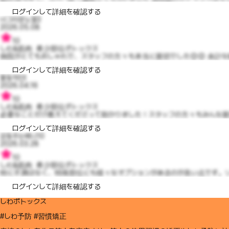
ログインして詳細を確認する
너그러운노엘3
2026.05.08
10
しわ&筋肉 希少部位ボトックス
病院がとてもおしゃれで、スタッフの方々も本当に親切でした😊😊 余計な
ログインして詳細を確認する
활동적인I
2026.04.16
10
しわ&筋肉 希少部位ボトックス
必要なことだけ教えてくださって助かりました！スタッフの方々もみんな親切
ログインして詳細を確認する
감동주는베니10
2026.03.28
10
しわ&筋肉 希少部位ボトックス
特に不満はなく、特殊部位にも様々なオプションがあるのが良い点です。リ
ログインして詳細を確認する
しわボトックス
#しわ予防 #習慣矯正