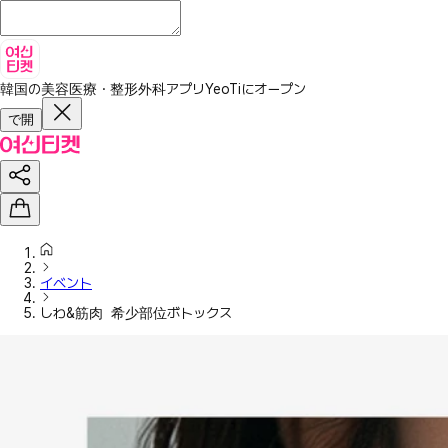
韓国の美容医療・整形外科アプリ
YeoTiにオープン
で開
イベント
しわ&筋肉 希少部位ボトックス