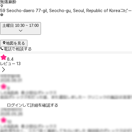
無痛麻酔
59 Seocho-daero 77-gil, Seocho-gu, Seoul, Republic of Korea
コピー
土曜日 10:30 ~ 17:00
地図を見る
電話で相談する
8.4
レビュー
13
따뜻한델라8
2026.06.01
9
しわ&筋肉 希少部位ボトックス
前回ボトックスを打った後、また通院しました～ クリニックの施設は清潔で
ログインして詳細を確認する
고독한레미10
2026.05.26
10
しわ&筋肉 希少部位ボトックス
副作用もなく、コスパ良く施術してもらいました 側頭筋のボトックスはぜひ