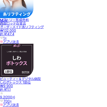
リフトリー形成外科
NEW
西面ロッテ百貨店
オーダーメイド糸リフティング
₩132,000
約 ¥147.4
1+
アプリ決済
ビューティー＆デジタル病院
しわボトックス 1部位
₩9,900
約 ¥11.1
9.2
(
200+
)
700+
アプリ決済