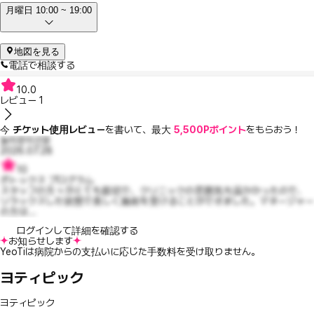
月曜日 10:00 ~ 19:00
地図を見る
電話で相談する
10.0
レビュー
1
今
チケット使用レビュー
を書いて、最大
5,500Pポイント
をもらおう！
놀라운이선윤
2026.07.28
10
ボトックス プログラム
スタッフの方々がとても親切で、クリニックの雰囲気も温かかったので、
リラックスした状態で美しく施術を受けることができました。マネージャー
の方は...
ログインして詳細を確認する
お知らせします
YeoTiは病院からの支払いに応じた手数料を受け取りません。
ヨティピック
ヨティピック