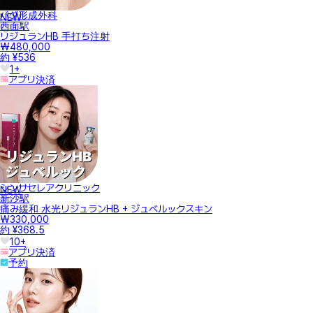
バダ形成外科
NEW
西面駅
リジュランHB 手打ち注射
₩480,000
約 ¥536
1+
アプリ決済
シンサセレアクリニック
NEW
新沙駅
痛み緩和 水光リジュランHB + ジュベルックスキン
₩330,000
約 ¥368.5
10+
アプリ決済
予約