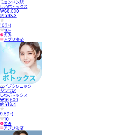
ミョンドン駅
しわボトックス
₩88,000
約 ¥98.3
10
(
1+
)
10+
のみ
アプリ決済
エイブクリニック
シンサ駅
しわボトックス
₩16,500
約 ¥18.4
9.5
(
1+
)
10+
のみ
アプリ決済