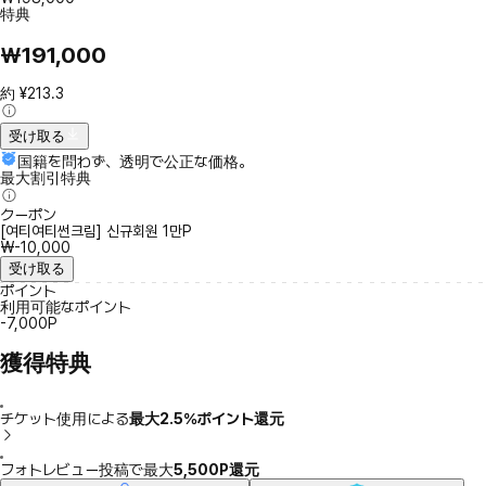
特典
₩191,000
約 ¥213.3
受け取る
国籍を問わず、透明で公正な価格。
最大割引特典
クーポン
[여티여티썬크림] 신규회원 1만P
₩-10,000
受け取る
ポイント
利用可能なポイント
-7,000P
獲得特典
チケット使用による
最大2.5％ポイント還元
フォトレビュー投稿で最大
5,500P還元