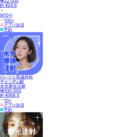
₩22,000
約 ¥24.6
9
(
10+
)
100+
アプリ決済
予約
ハーシェ形成外科
チョンダム駅
水光再生注射
₩330,000
約 ¥368.5
10+
アプリ決済
予約