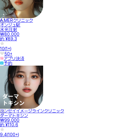
A.MERクリニック
オンジュ駅
水光注射
₩80,000
約 ¥89.3
10
(
1+
)
50+
アプリ決済
予約
ヨンセイイメージラインクリニック
ダーマトキシン
₩99,000
約 ¥110.6
9.4
(
100+
)