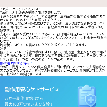
それをチェックしてください！
YeoTiは各手続きの実際の価格を表します。
予約を変更またはキャンセルする際には、違約金が発生する可能性があり
ますので、必ずガイドを参照してください。
購入後90日間ご利用いただけます。その後、最大3回まで延長でき、合計
369日間ご使用いただけます。（有効期限の30日前から延長手続きが可
能です。）
安心して治療を受けていただけるよう、副作用を軽減したケアサービスを
ご提供いたします。YeoTiはサービスのサブスクリプション料金も全額負担
します。
施術後にレビューを書いていただくとポイントがもらえます。
注意
個人によっては、治療や手術により、痛み、感染症、出血などの副作用が
生じる場合があります。病院を受診する際には副作用についても説明を受
けて治療を行うかどうか決めることをお勧めします。
副作用に関する情報
YeoTiは提携クリニックと個人会員との間に予約・オンライン決済情報シ
ステムを提供しており、すべての医療相談やサービスは各病院が独自の判
断に基づいて直接提供します。