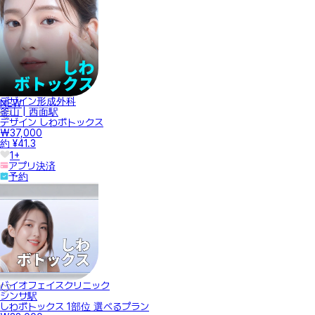
デザイン形成外科
NEW
釜山 | 西面駅
デザイン しわボトックス
₩37,000
約 ¥41.3
1+
アプリ決済
予約
バイオフェイスクリニック
シンサ駅
しわボトックス 1部位 選べるプラン