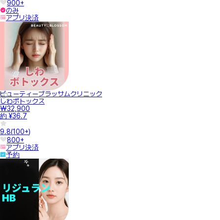
900+
のみ
アプリ決済
ビューティーブラッサムクリニック
しわボトックス
₩32,900
約 ¥36.7
9.8
(
100+
)
800+
アプリ決済
予約