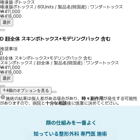
唾液腺 ボトックス
唾液腺ボトックス
/
60Units
/
製品名(韓国産) : ワンダートックス
₩411,000
₩418,000
選択
D
顔全体 スキンボトックス+モデリングパック 含む
推奨事項
D
顔全体 スキンボトックス+モデリングパック 含む
スキンボトックス
/
顔全体
/
製品名(韓国産) : ワンダートックス
₩411,000
₩418,000
選択
4個のオプションを見る
施術の結果は個人差がある場合があり、
時々副作用
が発生する可能性
がありますので、病院と
十分な相談
後に慎重に決めてください。