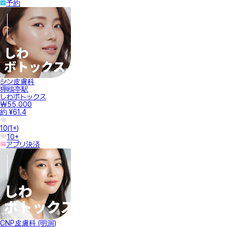
予約
シン皮膚科
狎鴎亭駅
しわボトックス
₩55,000
約 ¥61.4
10
(
1+
)
10+
アプリ決済
CNP皮膚科 (明洞)