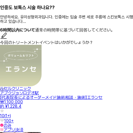
인중도 보톡스 시술 하나요??
안녕하세요. 유이성형외과입니다. 인중에는 입술 주변 세로 주름에 스킨보톡스 시행
하고 있습니다...
6時間以内について
通常の時間帯に基づいて回答してください。
今回のトリートメントイベントはいかがでしょうか？
ルセルクリニック
アプクジョソロデオ駅
【代表院長によるオーダーメイド施術相談・施術】エランセ
₩1,100,000
約 ¥1,228.4
10
(
1+
)
100+
のみ
アプリ決済